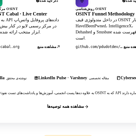
یید شده
ذکر تأیید شده
روش‌شناسی OSINT
مرکز زنده OSINT
T Cabal · Live Center
OSINT Funnel Methodology
در داخل متدولوژی قیف OSINT در کنار
به عنوان PI
HaveIBeenPwned، IntelligenceX،
Dehashed و Snusbase فهرست شده
ابزار منتخب ارائه شده است.
است.
ده منبع
github.com/pdudotdev/ofm
مشاهده منبع
tcabal.org
lla
LinkedIn Pulse · Varshney
Cybersec
مقاله تخصصی
نوشته‌ی محقق
مشاهده همه توصیه‌ها