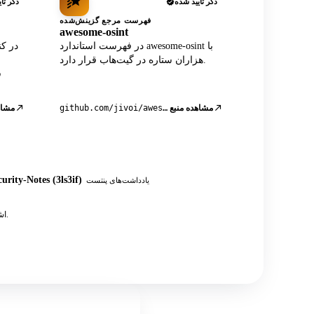
ذکر تأیید شده
ذکر تأ
فهرست مرجع گزینش‌شده
awesome-osint
در فهرست استاندارد awesome-osint با
هزاران ستاره در گیت‌هاب قرار دارد.
مشاهده منبع
github.com/jivoi/awesome-osint
مشاه
urity-Notes (3ls3if)
یادداشت‌های پنتست
به علاوه ده‌ها پست انجمنی، آموزش‌ها و یادداشت‌های تست نفوذ OSINT که به API اشاره دارند.