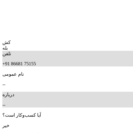
کش
بله
تلفن
+91 86681 75155
نام عمومی
--
درباره
--
آیا کسب‌وکار است؟
خیر