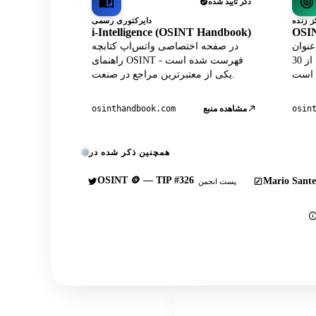
ذکر تأیید شده
دایرکتوری رسمی
i-Intelligence (OSINT Handbook)
OSIN
A داده‌های پروفایل واتس‌اپ
در صفحه اختصاصی واتس‌اپ کتابچه
در مرکز رسمی لایو در کنار بیش از 30
راهنمای OSINT فهرست شده است -
یکی از معتبرترین مراجع در صنعت.
osin
مشاهده منبع
osinthandbook.com
همچنین ذکر شده در
OSINT 🪙 — TIP #326
Mario Sante
پست انجمن