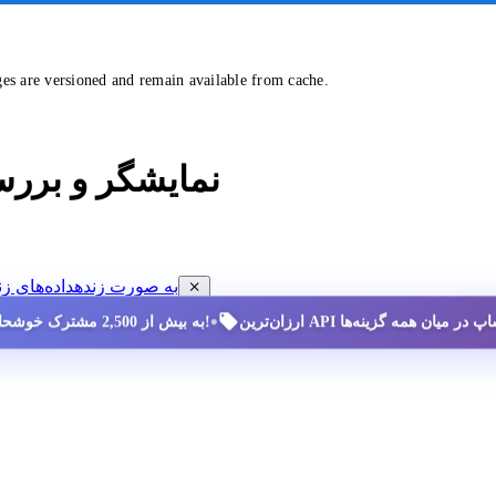
ges are versioned and remain available from cache.
نمایشگر و برر
مشاهده داده‌های ممنوعیت سایه (SHADOW-BAN) به صورت زنده
داده‌های زن
•
به بیش از 2,500 مشترک خوشحال بپیوندید!