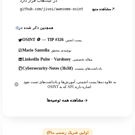
در گیت‌هاب قرار دارد.
مشاهده منبع
github.com/jivoi/awesome-osint
همچنین ذکر شده در
OSINT 🪙 — TIP #326
پست انجمن
Mario Santella
نوشته‌ی محقق
LinkedIn Pulse · Varshney
مقاله تخصصی
Cybersecurity-Notes (3ls3if)
یادداشت‌های پنتست
به علاوه ده‌ها پست انجمنی، آموزش‌ها و یادداشت‌های تست نفوذ
OSINT که به API اشاره دارند.
مشاهده همه توصیه‌ها
اولین شریک رسمی ما