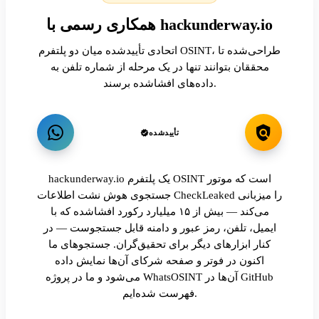
همکاری رسمی با hackunderway.io
اتحادی تأییدشده میان دو پلتفرم OSINT، طراحی‌شده تا
محققان بتوانند تنها در یک مرحله از شماره تلفن به
داده‌های افشاشده برسند.
تأییدشده
hackunderway.io یک پلتفرم OSINT است که موتور
جستجوی هوش نشت اطلاعات CheckLeaked را میزبانی
می‌کند — بیش از ۱۵ میلیارد رکورد افشاشده که با
ایمیل، تلفن، رمز عبور و دامنه قابل جستجوست — در
کنار ابزارهای دیگر برای تحقیق‌گران. جستجوهای ما
اکنون در فوتر و صفحه شرکای آن‌ها نمایش داده
می‌شود و ما در پروژه WhatsOSINT آن‌ها در GitHub
فهرست شده‌ایم.