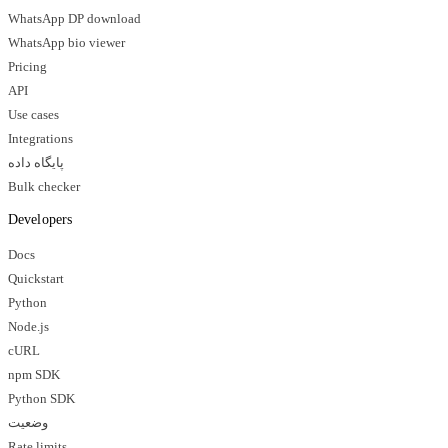
WhatsApp DP download
WhatsApp bio viewer
Pricing
API
Use cases
Integrations
پایگاه داده
Bulk checker
Developers
Docs
Quickstart
Python
Node.js
cURL
npm SDK
Python SDK
وضعیت
Rate limits