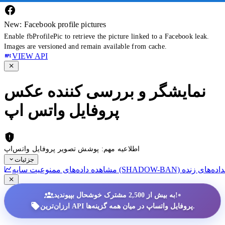
New: Facebook profile pictures
Enable fbProfilePic to retrieve the picture linked to a Facebook leak.
Images are versioned and remain available from cache.
VIEW API
نمایشگر و بررسی کننده عکس
پروفایل واتس اپ
اطلاعیه مهم: پوشش تصویر پروفایل واتس‌اپ
جزئیات
داده‌های زنده
•
به بیش از 2,500 مشترک خوشحال بپیوندید!
ارزان‌ترین API پروفایل واتساپ در میان همه گزینه‌ها.