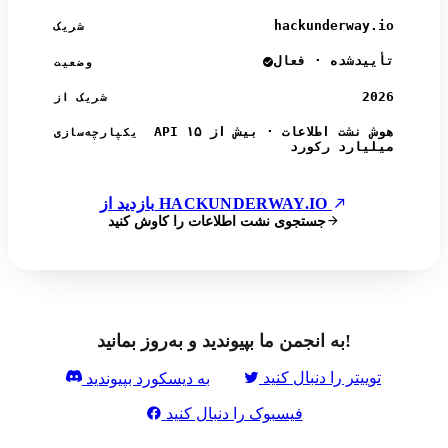
hackunderway.io
شریک
تأییدشده · فعال
وضعیت
2026
شریک از
API هوش نشت اطلاعات · بیش از ۱۵
یکپارچه‌سازی
میلیارد رکورد
بازدید از HACKUNDERWAY.IO
جستجوی نشت اطلاعات را کاوش کنید
به انجمن ما بپیوندید و به‌روز بمانید!
توییتر را دنبال کنید
به دیسکورد بپیوندید
فیسبوک را دنبال کنید