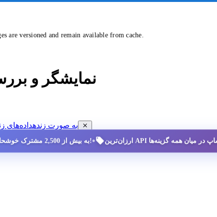
ges are versioned and remain available from cache.
نمایشگر و برر
مشاهده داده‌های ممنوعیت سایه (SHADOW-BAN) به صورت زنده
داده‌های زن
•
به بیش از 2,500 مشترک خوشحال بپیوندید!