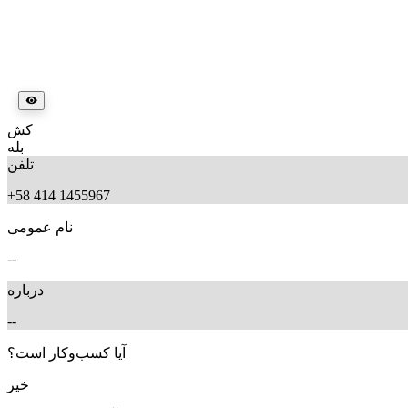
کش
بله
تلفن
+58 414 1455967
نام عمومی
--
درباره
--
آیا کسب‌وکار است؟
خیر