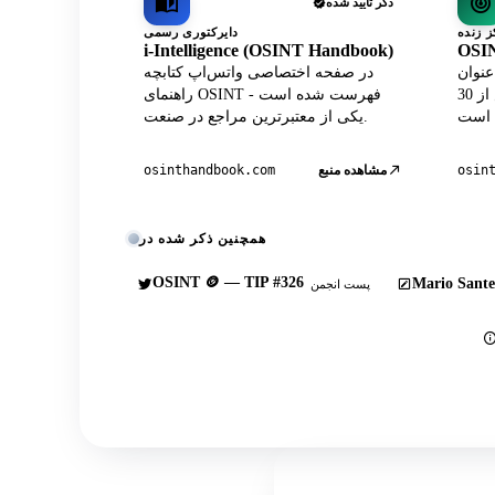
ذکر تأیید شده
دایرکتوری رسمی
i-Intelligence (OSINT Handbook)
OSIN
A داده‌های پروفایل واتس‌اپ
در صفحه اختصاصی واتس‌اپ کتابچه
در مرکز رسمی لایو در کنار بیش از 30
راهنمای OSINT فهرست شده است -
یکی از معتبرترین مراجع در صنعت.
osin
مشاهده منبع
osinthandbook.com
همچنین ذکر شده در
OSINT 🪙 — TIP #326
Mario Sante
پست انجمن