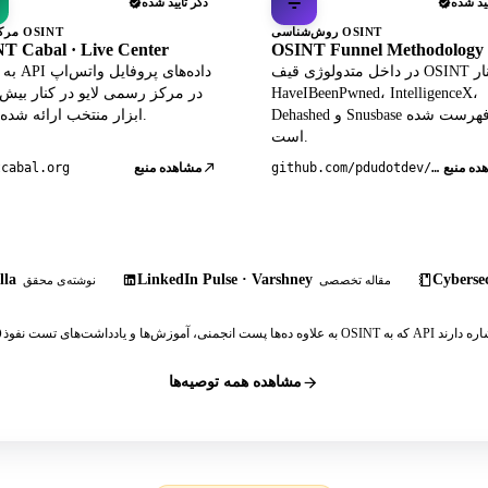
یید شده
ذکر تأیید شده
روش‌شناسی OSINT
مرکز زنده OSINT
T Cabal · Live Center
OSINT Funnel Methodology
در داخل متدولوژی قیف OSINT در کنار
به عنوان PI
HaveIBeenPwned، IntelligenceX،
Dehashed و Snusbase فهرست شده
ابزار منتخب ارائه شده است.
است.
ده منبع
github.com/pdudotdev/ofm
مشاهده منبع
tcabal.org
lla
LinkedIn Pulse · Varshney
Cybersec
مقاله تخصصی
نوشته‌ی محقق
مشاهده همه توصیه‌ها