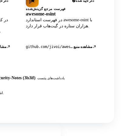
ذکر تأیید شده
ذکر تأ
فهرست مرجع گزینش‌شده
awesome-osint
در فهرست استاندارد awesome-osint با
هزاران ستاره در گیت‌هاب قرار دارد.
مشاهده منبع
github.com/jivoi/awesome-osint
مشاه
urity-Notes (3ls3if)
یادداشت‌های پنتست
به علاوه ده‌ها پست انجمنی، آموزش‌ها و یادداشت‌های تست نفوذ OSINT که به API اشاره دارند.