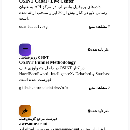
OSINT Cabal · Live Center
به عنوان API داده‌های پروفایل واتس‌اپ در مرکز
رسمی لایو در کنار بیش از 30 ابزار منتخب ارائه شده
است.
مشاهده منبع
osintcabal.org
ذکر تأیید شده
روش‌شناسی OSINT
OSINT Funnel Methodology
در داخل متدولوژی قیف OSINT در کنار
HaveIBeenPwned، IntelligenceX، Dehashed و Snusbase
فهرست شده است.
مشاهده منبع
github.com/pdudotdev/ofm
ذکر تأیید شده
فهرست مرجع گزینش‌شده
awesome-osint
در فهرست استاندارد awesome-osint با هزاران ستاره