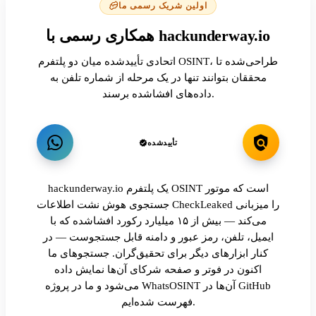
اولین شریک رسمی ما
همکاری رسمی با hackunderway.io
اتحادی تأییدشده میان دو پلتفرم OSINT، طراحی‌شده تا
محققان بتوانند تنها در یک مرحله از شماره تلفن به
داده‌های افشاشده برسند.
تأییدشده
hackunderway.io یک پلتفرم OSINT است که موتور
جستجوی هوش نشت اطلاعات CheckLeaked را میزبانی
می‌کند — بیش از ۱۵ میلیارد رکورد افشاشده که با
ایمیل، تلفن، رمز عبور و دامنه قابل جستجوست — در
کنار ابزارهای دیگر برای تحقیق‌گران. جستجوهای ما
اکنون در فوتر و صفحه شرکای آن‌ها نمایش داده
می‌شود و ما در پروژه WhatsOSINT آن‌ها در GitHub
فهرست شده‌ایم.