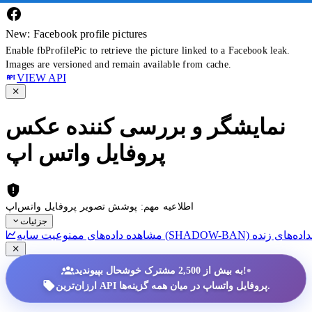
New: Facebook profile pictures
Enable fbProfilePic to retrieve the picture linked to a Facebook leak.
Images are versioned and remain available from cache.
VIEW API
نمایشگر و بررسی کننده عکس
پروفایل واتس اپ
اطلاعیه مهم: پوشش تصویر پروفایل واتس‌اپ
جزئیات
داده‌های زنده
•
به بیش از 2,500 مشترک خوشحال بپیوندید!
ارزان‌ترین API پروفایل واتساپ در میان همه گزینه‌ها.