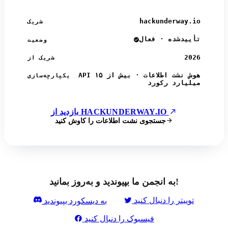
hackunderway.io
شریک
تأییدشده · فعال
وضعیت
2026
شریک از
API هوش نشت اطلاعات · بیش از ۱۵
یکپارچه‌سازی
میلیارد رکورد
بازدید از HACKUNDERWAY.IO
جستجوی نشت اطلاعات را کاوش کنید
به انجمن ما بپیوندید و به‌روز بمانید!
توییتر را دنبال کنید
به دیسکورد بپیوندید
فیسبوک را دنبال کنید