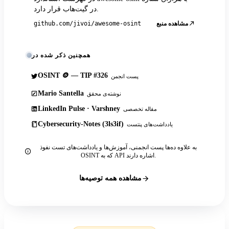
در گیت‌هاب قرار دارد.
مشاهده منبع
github.com/jivoi/awesome-osint
همچنین ذکر شده در
OSINT 🪙 — TIP #326
پست انجمن
Mario Santella
نوشته‌ی محقق
LinkedIn Pulse · Varshney
مقاله تخصصی
Cybersecurity-Notes (3ls3if)
یادداشت‌های پنتست
به علاوه ده‌ها پست انجمنی، آموزش‌ها و یادداشت‌های تست نفوذ
OSINT که به API اشاره دارند.
مشاهده همه توصیه‌ها