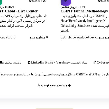
یید شده
ذکر تأیید شده
روش‌شناسی OSINT
مرکز زنده OSINT
T Cabal · Live Center
OSINT Funnel Methodology
در داخل متدولوژی قیف OSINT در کنار
به عنوان PI
HaveIBeenPwned، IntelligenceX،
Dehashed و Snusbase فهرست شده
ابزار منتخب ارائه شده است.
است.
ده منبع
github.com/pdudotdev/ofm
مشاهده منبع
tcabal.org
lla
LinkedIn Pulse · Varshney
Cybersec
مقاله تخصصی
نوشته‌ی محقق
مشاهده همه توصیه‌ها