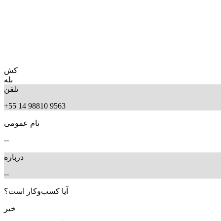
کش
بله
تلفن
+55 14 98810 9563
نام عمومی
--
درباره
--
آیا کسب‌وکار است؟
خیر