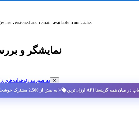
ges are versioned and remain available from cache.
نمایشگر و برر
مشاهده داده‌های ممنوعیت سایه (SHADOW-BAN) به صورت زنده
داده‌های زن
•
به بیش از 2,500 مشترک خوشحال بپیوندید!