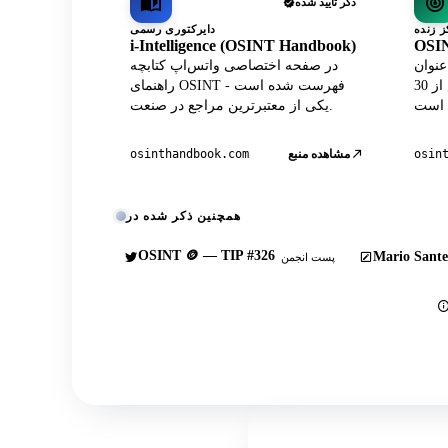
ذکر تأیید شده
دایرکتوری رسمی
i-Intelligence (OSINT Handbook)
OSIN
A داده‌های پروفایل واتس‌اپ
در صفحه اختصاصی واتس‌اپ کتابچه
در مرکز رسمی لایو در کنار بیش از 30
راهنمای OSINT فهرست شده است -
یکی از معتبرترین مراجع در صنعت.
osin
مشاهده منبع
osinthandbook.com
همچنین ذکر شده در
OSINT 🪙 — TIP #326
Mario Sante
پست انجمن