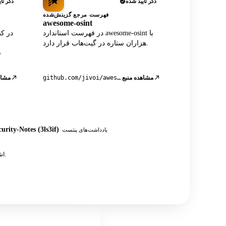
ذکر تأیید شده
ذکر تأ
فهرست مرجع گزینش‌شده
awesome-osint
در فهرست استاندارد awesome-osint با
هزاران ستاره در گیت‌هاب قرار دارد.
مشاهده منبع
github.com/jivoi/awesome-osint
مشاه
urity-Notes (3ls3if)
یادداشت‌های پنتست
به علاوه ده‌ها پست انجمنی، آموزش‌ها و یادداشت‌های تست نفوذ OSINT که به API اشاره دارند.