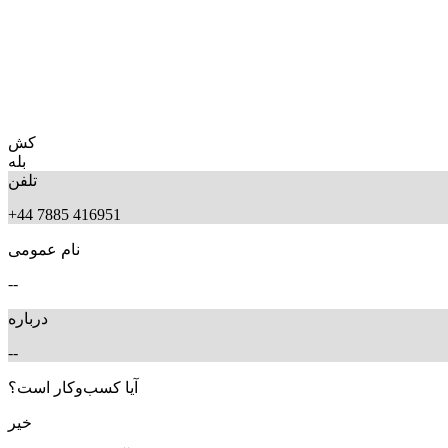
کش
بله
تلفن
+44 7885 416951
نام عمومی
--
درباره
--
آیا کسب‌وکار است؟
خیر