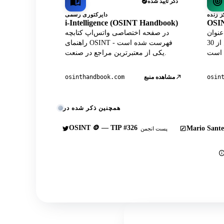
ذکر تأیید شده
دایرکتوری رسمی
i-Intelligence (OSINT Handbook)
OSIN
A داده‌های پروفایل واتس‌اپ
در صفحه اختصاصی واتس‌اپ کتابچه
در مرکز رسمی لایو در کنار بیش از 30
راهنمای OSINT فهرست شده است -
یکی از معتبرترین مراجع در صنعت.
osin
مشاهده منبع
osinthandbook.com
همچنین ذکر شده در
OSINT 🪙 — TIP #326
Mario Sante
پست انجمن