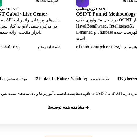
یید شده
ذکر تأیید شده
روش‌شناسی OSINT
مرکز زنده OSINT
T Cabal · Live Center
OSINT Funnel Methodology
در داخل متدولوژی قیف OSINT در کنار
به عنوان PI
HaveIBeenPwned، IntelligenceX،
Dehashed و Snusbase فهرست شده
ابزار منتخب ارائه شده است.
است.
ده منبع
github.com/pdudotdev/ofm
مشاهده منبع
tcabal.org
lla
LinkedIn Pulse · Varshney
Cybersec
مقاله تخصصی
نوشته‌ی محقق
مشاهده همه توصیه‌ها