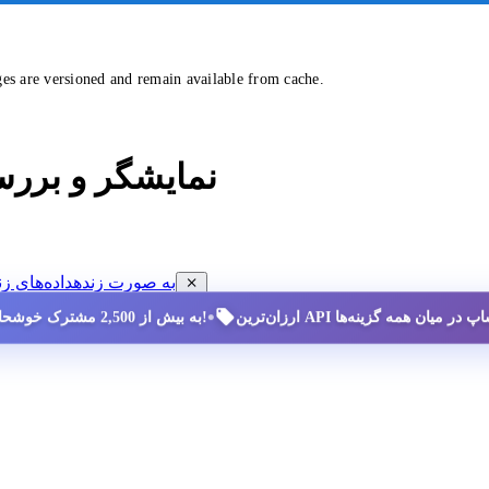
ges are versioned and remain available from cache.
نمایشگر و برر
مشاهده داده‌های ممنوعیت سایه (SHADOW-BAN) به صورت زنده
داده‌های زن
•
به بیش از 2,500 مشترک خوشحال بپیوندید!