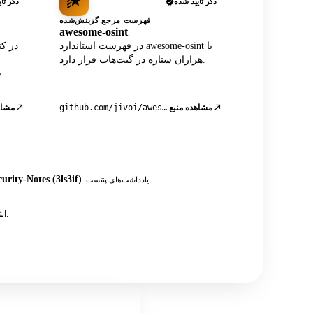
ذکر تأیید شده
ذکر تأ
فهرست مرجع گزینش‌شده
awesome-osint
در فهرست استاندارد awesome-osint با
هزاران ستاره در گیت‌هاب قرار دارد.
مشاهده منبع
github.com/jivoi/awesome-osint
مشاه
urity-Notes (3ls3if)
یادداشت‌های پنتست
به علاوه ده‌ها پست انجمنی، آموزش‌ها و یادداشت‌های تست نفوذ OSINT که به API اشاره دارند.