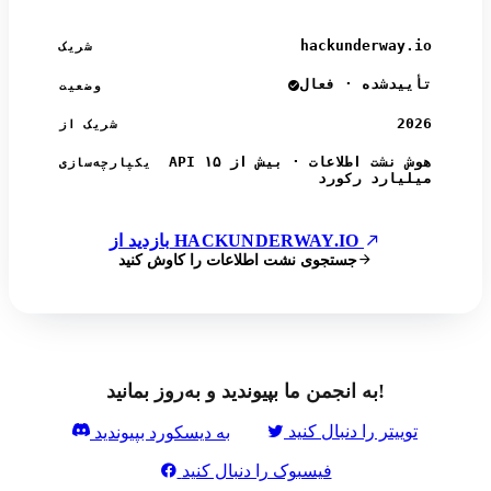
hackunderway.io
شریک
تأییدشده · فعال
وضعیت
2026
شریک از
API هوش نشت اطلاعات · بیش از ۱۵
یکپارچه‌سازی
میلیارد رکورد
بازدید از HACKUNDERWAY.IO
جستجوی نشت اطلاعات را کاوش کنید
به انجمن ما بپیوندید و به‌روز بمانید!
توییتر را دنبال کنید
به دیسکورد بپیوندید
فیسبوک را دنبال کنید