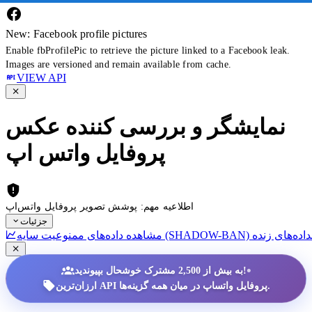
New: Facebook profile pictures
Enable fbProfilePic to retrieve the picture linked to a Facebook leak.
Images are versioned and remain available from cache.
VIEW API
نمایشگر و بررسی کننده عکس
پروفایل واتس اپ
اطلاعیه مهم: پوشش تصویر پروفایل واتس‌اپ
جزئیات
داده‌های زنده
•
به بیش از 2,500 مشترک خوشحال بپیوندید!
ارزان‌ترین API پروفایل واتساپ در میان همه گزینه‌ها.