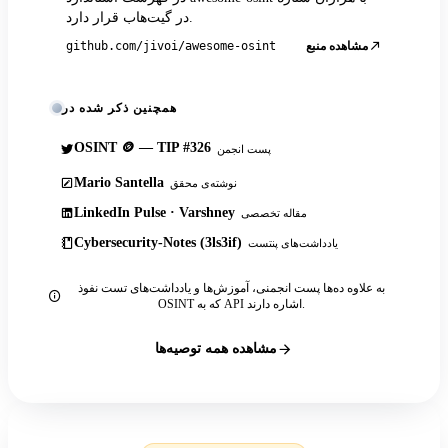
در گیت‌هاب قرار دارد.
مشاهده منبع
github.com/jivoi/awesome-osint
همچنین ذکر شده در
OSINT 🪙 — TIP #326
پست انجمن
Mario Santella
نوشته‌ی محقق
LinkedIn Pulse · Varshney
مقاله تخصصی
Cybersecurity-Notes (3ls3if)
یادداشت‌های پنتست
به علاوه ده‌ها پست انجمنی، آموزش‌ها و یادداشت‌های تست نفوذ
OSINT که به API اشاره دارند.
مشاهده همه توصیه‌ها