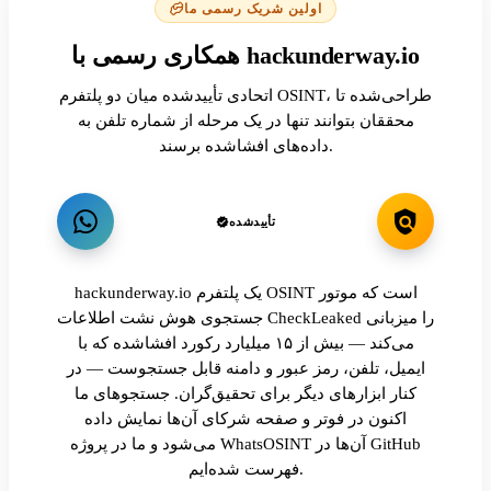
اولین شریک رسمی ما
همکاری رسمی با hackunderway.io
اتحادی تأییدشده میان دو پلتفرم OSINT، طراحی‌شده تا
محققان بتوانند تنها در یک مرحله از شماره تلفن به
داده‌های افشاشده برسند.
تأییدشده
hackunderway.io یک پلتفرم OSINT است که موتور
جستجوی هوش نشت اطلاعات CheckLeaked را میزبانی
می‌کند — بیش از ۱۵ میلیارد رکورد افشاشده که با
ایمیل، تلفن، رمز عبور و دامنه قابل جستجوست — در
کنار ابزارهای دیگر برای تحقیق‌گران. جستجوهای ما
اکنون در فوتر و صفحه شرکای آن‌ها نمایش داده
می‌شود و ما در پروژه WhatsOSINT آن‌ها در GitHub
فهرست شده‌ایم.