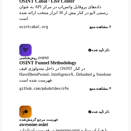
OSINT Cabal · Live Center
به عنوان API داده‌های پروفایل واتس‌اپ در مرکز
رسمی لایو در کنار بیش از 30 ابزار منتخب ارائه شده
است.
مشاهده منبع
osintcabal.org
ذکر تأیید شده
روش‌شناسی OSINT
OSINT Funnel Methodology
در داخل متدولوژی قیف OSINT در کنار
HaveIBeenPwned، IntelligenceX، Dehashed و Snusbase
فهرست شده است.
مشاهده منبع
github.com/pdudotdev/ofm
ذکر تأیید شده
فهرست مرجع گزینش‌شده
awesome-osint
در فهرست استاندارد awesome-osint با هزاران ستاره