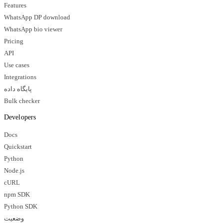
Features
WhatsApp DP download
WhatsApp bio viewer
Pricing
API
Use cases
Integrations
پایگاه داده
Bulk checker
Developers
Docs
Quickstart
Python
Node.js
cURL
npm SDK
Python SDK
وضعیت