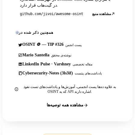
در گیت‌هاب قرار دارد.
مشاهده منبع
github.com/jivoi/awesome-osint
همچنین ذکر شده در
OSINT 🪙 — TIP #326
پست انجمن
Mario Santella
نوشته‌ی محقق
LinkedIn Pulse · Varshney
مقاله تخصصی
Cybersecurity-Notes (3ls3if)
یادداشت‌های پنتست
به علاوه ده‌ها پست انجمنی، آموزش‌ها و یادداشت‌های تست نفوذ
OSINT که به API اشاره دارند.
مشاهده همه توصیه‌ها