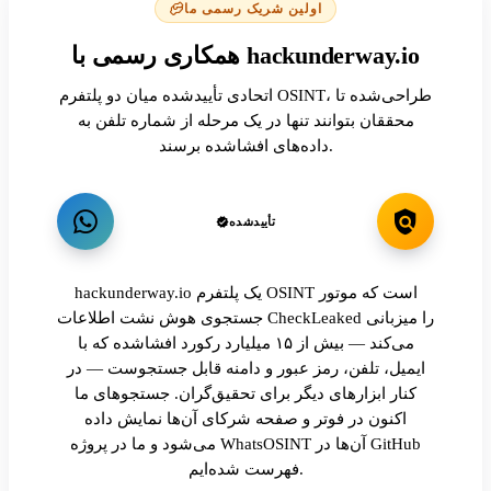
اولین شریک رسمی ما
همکاری رسمی با hackunderway.io
اتحادی تأییدشده میان دو پلتفرم OSINT، طراحی‌شده تا
محققان بتوانند تنها در یک مرحله از شماره تلفن به
داده‌های افشاشده برسند.
تأییدشده
hackunderway.io یک پلتفرم OSINT است که موتور
جستجوی هوش نشت اطلاعات CheckLeaked را میزبانی
می‌کند — بیش از ۱۵ میلیارد رکورد افشاشده که با
ایمیل، تلفن، رمز عبور و دامنه قابل جستجوست — در
کنار ابزارهای دیگر برای تحقیق‌گران. جستجوهای ما
اکنون در فوتر و صفحه شرکای آن‌ها نمایش داده
می‌شود و ما در پروژه WhatsOSINT آن‌ها در GitHub
فهرست شده‌ایم.