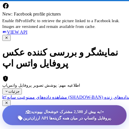
New: Facebook profile pictures
Enable fbProfilePic to retrieve the picture linked to a Facebook leak.
Images are versioned and remain available from cache.
VIEW API
نمایشگر و بررسی کننده عکس
پروفایل واتس اپ
اطلاعیه مهم: پوشش تصویر پروفایل واتس‌اپ
جزئیات
داده‌های زنده
•
به بیش از 2,500 مشترک خوشحال بپیوندید!
ارزان‌ترین API پروفایل واتساپ در میان همه گزینه‌ها.