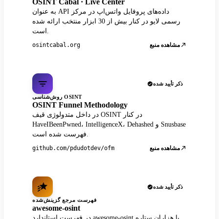
OSINT Cabal · Live Center
به عنوان API داده‌های پروفایل واتس‌اپ در مرکز
رسمی لایو در کنار بیش از 30 ابزار منتخب ارائه شده
است.
مشاهده منبع
osintcabal.org
ذکر تأیید شده
روش‌شناسی OSINT
OSINT Funnel Methodology
در داخل متدولوژی قیف OSINT در کنار
HaveIBeenPwned، IntelligenceX، Dehashed و Snusbase
فهرست شده است.
مشاهده منبع
github.com/pdudotdev/ofm
ذکر تأیید شده
فهرست مرجع گزینش‌شده
awesome-osint
در فهرست استاندارد awesome-osint با هزاران ستاره