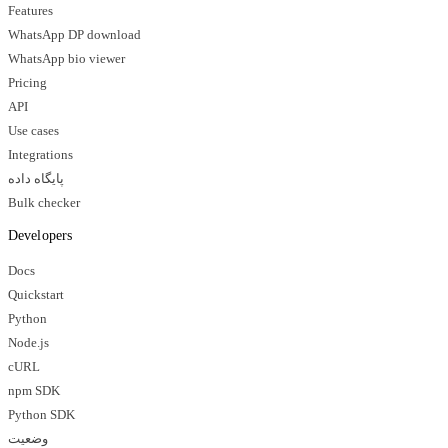
Features
WhatsApp DP download
WhatsApp bio viewer
Pricing
API
Use cases
Integrations
پایگاه داده
Bulk checker
Developers
Docs
Quickstart
Python
Node.js
cURL
npm SDK
Python SDK
وضعیت