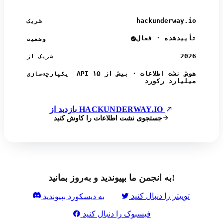
hackunderway.io
شریک
تأییدشده · فعال
وضعیت
2026
شریک از
API هوش نشت اطلاعات · بیش از ۱۵
یکپارچه‌سازی
میلیارد رکورد
بازدید از HACKUNDERWAY.IO
جستجوی نشت اطلاعات را کاوش کنید
به انجمن ما بپیوندید و به‌روز بمانید!
توییتر را دنبال کنید
به دیسکورد بپیوندید
فیسبوک را دنبال کنید