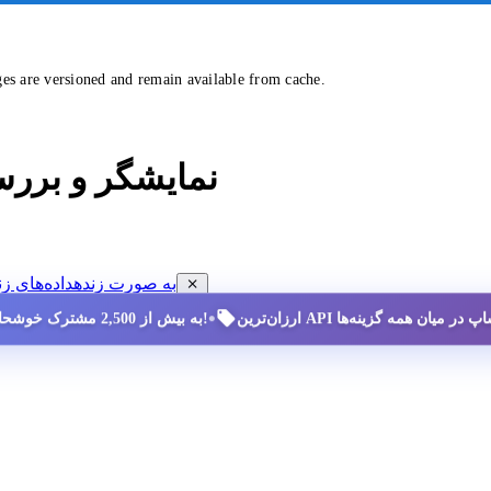
ges are versioned and remain available from cache.
نمایشگر و برر
مشاهده داده‌های ممنوعیت سایه (SHADOW-BAN) به صورت زنده
داده‌های زن
•
به بیش از 2,500 مشترک خوشحال بپیوندید!