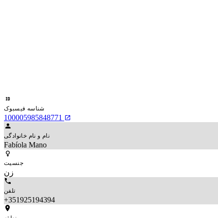
شناسه فیسبوک
100005985848771
نام و نام خانوادگی
Fabíola Mano
جنسیت
زن
تلفن
+351925194394
منطقه