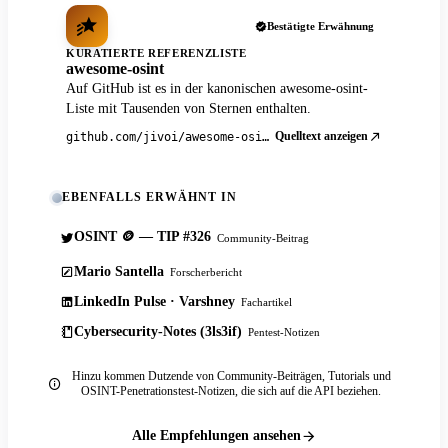
Bestätigte Erwähnung
KURATIERTE REFERENZLISTE
awesome-osint
Auf GitHub ist es in der kanonischen awesome-osint-
Liste mit Tausenden von Sternen enthalten.
Quelltext anzeigen
github.com/jivoi/awesome-osint
EBENFALLS ERWÄHNT IN
OSINT 🪙 — TIP #326
Community-Beitrag
Mario Santella
Forscherbericht
LinkedIn Pulse · Varshney
Fachartikel
Cybersecurity-Notes (3ls3if)
Pentest-Notizen
Hinzu kommen Dutzende von Community-Beiträgen, Tutorials und
OSINT-Penetrationstest-Notizen, die sich auf die API beziehen.
Alle Empfehlungen ansehen