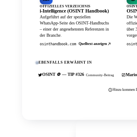
OFFIZIELLES VERZEICHNIS
OSIN
i-Intelligence (OSINT Handbook)
OSIN
Aufgeführt auf der speziellen
Die W
WhatsApp-Seite des OSINT-Handbuchs
offiz
– einer der angesehensten Referenzen in
über 
der Branche.
vorges
Quelltext anzeigen
osinthandbook.com
osin
EBENFALLS ERWÄHNT IN
OSINT 🪙 — TIP #326
Mario
Community-Beitrag
Hinzu kommen Du