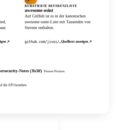
KURATIERTE REFERENZLISTE
awesome-osint
Auf GitHub ist es in der kanonischen
ned,
awesome-osint-Liste mit Tausenden von
ase.
Sternen enthalten.
igen
Quelltext anzeigen
github.com/jivoi/awesome-osint
ersecurity-Notes (3ls3if)
Pentest-Notizen
f die API beziehen.