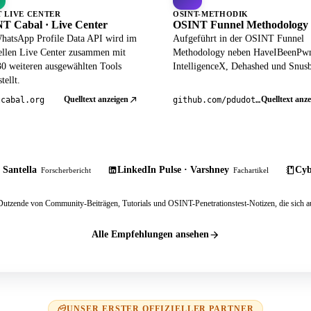
T LIVE CENTER
OSINT-METHODIK
T Cabal · Live Center
OSINT Funnel Methodology
hatsApp Profile Data API wird im
Aufgeführt in der OSINT Funnel
iellen Live Center zusammen mit
Methodology neben HaveIBeenPw
30 weiteren ausgewählten Tools
IntelligenceX, Dehashed und Snusb
tellt.
Quelltext anzeigen
Quelltext anze
tcabal.org
github.com/pdudotdev/ofm
 Santella
LinkedIn Pulse · Varshney
Cyb
Forscherbericht
Fachartikel
tzende von Community-Beiträgen, Tutorials und OSINT-Penetrationstest-Notizen, die sich au
Alle Empfehlungen ansehen
UNSER ERSTER OFFIZIELLER PARTNER