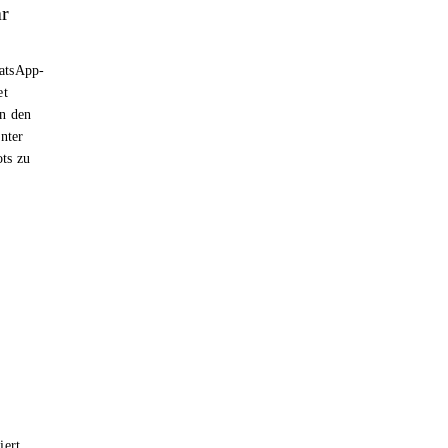
ar
hatsApp-
et
n den
nter
ts zu
iert