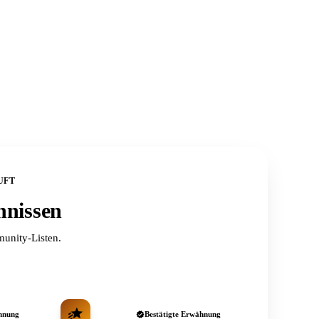
UFT
hnissen
unity-Listen.
hnung
Bestätigte Erwähnung