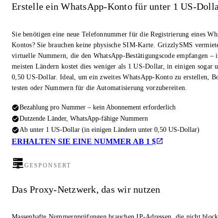
Erstelle ein WhatsApp-Konto für unter 1 US-Doll
Sie benötigen eine neue Telefonnummer für die Registrierung eines W
Kontos? Sie brauchen keine physische SIM-Karte. GrizzlySMS vermiet
virtuelle Nummern, die den WhatsApp-Bestätigungscode empfangen – i
meisten Ländern kostet dies weniger als 1 US-Dollar, in einigen sogar u
0,50 US-Dollar. Ideal, um ein zweites WhatsApp-Konto zu erstellen, Bo
testen oder Nummern für die Automatisierung vorzubereiten.
Bezahlung pro Nummer – kein Abonnement erforderlich
Dutzende Länder, WhatsApp-fähige Nummern
Ab unter 1 US-Dollar (in einigen Ländern unter 0,50 US-Dollar)
ERHALTEN SIE EINE NUMMER AB 1 $
GESPONSERT
Das Proxy-Netzwerk, das wir nutzen
Massenhafte Nummernprüfungen brauchen IP-Adressen, die nicht block