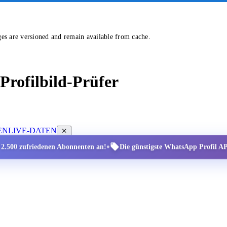
ges are versioned and remain available from cache.
rofilbild-Prüfer
EN
LIVE-DATEN
•
r 2.500 zufriedenen Abonnenten an!
Die günstigste WhatsApp Profil API