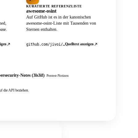
KURATIERTE REFERENZLISTE
awesome-osint
Auf GitHub ist es in der kanonischen
ned,
awesome-osint-Liste mit Tausenden von
ase.
Sternen enthalten.
igen
Quelltext anzeigen
github.com/jivoi/awesome-osint
ersecurity-Notes (3ls3if)
Pentest-Notizen
f die API beziehen.