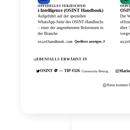
OFFIZIELLES VERZEICHNIS
OSIN
i-Intelligence (OSINT Handbook)
OSIN
Aufgeführt auf der speziellen
Die W
WhatsApp-Seite des OSINT-Handbuchs
offiz
– einer der angesehensten Referenzen in
über 
der Branche.
vorges
Quelltext anzeigen
osinthandbook.com
osin
EBENFALLS ERWÄHNT IN
OSINT 🪙 — TIP #326
Mario
Community-Beitrag
Hinzu kommen Du