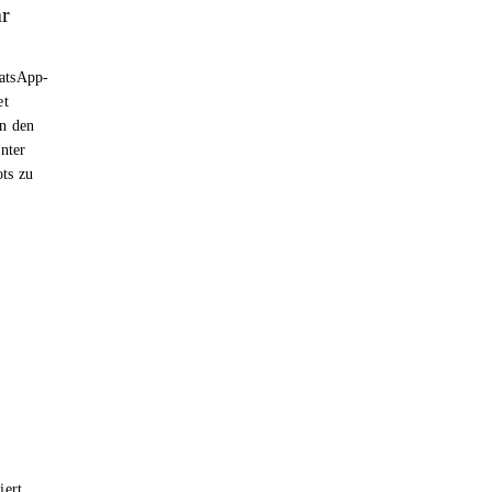
ar
hatsApp-
et
n den
nter
ts zu
iert