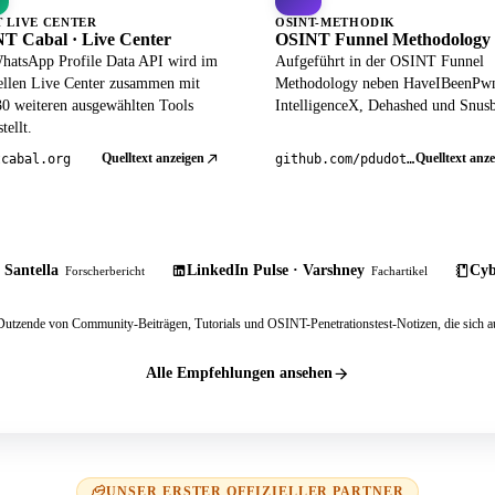
T LIVE CENTER
OSINT-METHODIK
T Cabal · Live Center
OSINT Funnel Methodology
hatsApp Profile Data API wird im
Aufgeführt in der OSINT Funnel
iellen Live Center zusammen mit
Methodology neben HaveIBeenPw
30 weiteren ausgewählten Tools
IntelligenceX, Dehashed und Snusb
tellt.
Quelltext anzeigen
Quelltext anze
tcabal.org
github.com/pdudotdev/ofm
 Santella
LinkedIn Pulse · Varshney
Cyb
Forscherbericht
Fachartikel
tzende von Community-Beiträgen, Tutorials und OSINT-Penetrationstest-Notizen, die sich au
Alle Empfehlungen ansehen
UNSER ERSTER OFFIZIELLER PARTNER