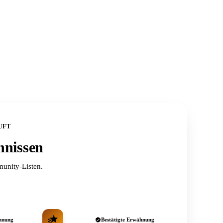
UFT
hnissen
unity-Listen.
hnung
Bestätigte Erwähnung