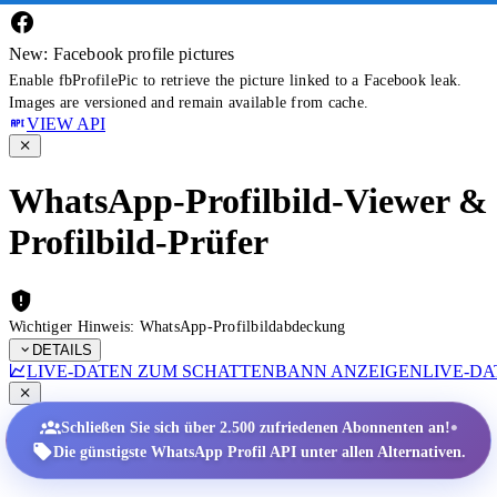
New: Facebook profile pictures
Enable fbProfilePic to retrieve the picture linked to a Facebook leak.
Images are versioned and remain available from cache.
VIEW API
WhatsApp-Profilbild-Viewer &
Profilbild-Prüfer
Wichtiger Hinweis: WhatsApp-Profilbildabdeckung
DETAILS
LIVE-DATEN ZUM SCHATTENBANN ANZEIGEN
LIVE-D
•
Schließen Sie sich über 2.500 zufriedenen Abonnenten an!
Die günstigste WhatsApp Profil API unter allen Alternativen.