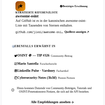
Bestätigte Erwähnung
KURATIERTE REFERENZLISTE
awesome-osint
Auf GitHub ist es in der kanonischen awesome-osint-
Liste mit Tausenden von Sternen enthalten.
Quelltext anzeigen
github.com/jivoi/awesome-osint
EBENFALLS ERWÄHNT IN
OSINT 🪙 — TIP #326
Community-Beitrag
Mario Santella
Forscherbericht
LinkedIn Pulse · Varshney
Fachartikel
Cybersecurity-Notes (3ls3if)
Pentest-Notizen
Hinzu kommen Dutzende von Community-Beiträgen, Tutorials und
OSINT-Penetrationstest-Notizen, die sich auf die API beziehen.
Alle Empfehlungen ansehen