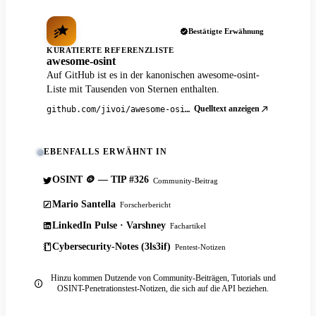
Bestätigte Erwähnung
KURATIERTE REFERENZLISTE
awesome-osint
Auf GitHub ist es in der kanonischen awesome-osint-
Liste mit Tausenden von Sternen enthalten.
Quelltext anzeigen
github.com/jivoi/awesome-osint
EBENFALLS ERWÄHNT IN
OSINT 🪙 — TIP #326
Community-Beitrag
Mario Santella
Forscherbericht
LinkedIn Pulse · Varshney
Fachartikel
Cybersecurity-Notes (3ls3if)
Pentest-Notizen
Hinzu kommen Dutzende von Community-Beiträgen, Tutorials und
OSINT-Penetrationstest-Notizen, die sich auf die API beziehen.