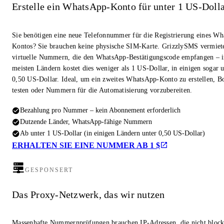
Erstelle ein WhatsApp-Konto für unter 1 US-Doll
Sie benötigen eine neue Telefonnummer für die Registrierung eines W
Kontos? Sie brauchen keine physische SIM-Karte. GrizzlySMS vermiet
virtuelle Nummern, die den WhatsApp-Bestätigungscode empfangen – i
meisten Ländern kostet dies weniger als 1 US-Dollar, in einigen sogar u
0,50 US-Dollar. Ideal, um ein zweites WhatsApp-Konto zu erstellen, Bo
testen oder Nummern für die Automatisierung vorzubereiten.
Bezahlung pro Nummer – kein Abonnement erforderlich
Dutzende Länder, WhatsApp-fähige Nummern
Ab unter 1 US-Dollar (in einigen Ländern unter 0,50 US-Dollar)
ERHALTEN SIE EINE NUMMER AB 1 $
GESPONSERT
Das Proxy-Netzwerk, das wir nutzen
Massenhafte Nummernprüfungen brauchen IP-Adressen, die nicht block