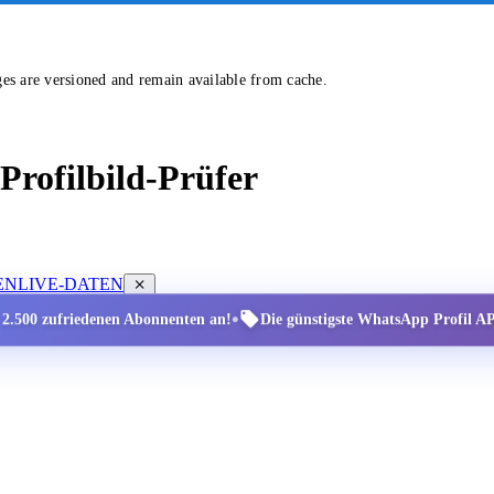
ges are versioned and remain available from cache.
rofilbild-Prüfer
EN
LIVE-DATEN
•
r 2.500 zufriedenen Abonnenten an!
Die günstigste WhatsApp Profil API