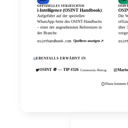
OFFIZIELLES VERZEICHNIS
OSIN
i-Intelligence (OSINT Handbook)
OSIN
Aufgeführt auf der speziellen
Die W
WhatsApp-Seite des OSINT-Handbuchs
offiz
– einer der angesehensten Referenzen in
über 
der Branche.
vorges
Quelltext anzeigen
osinthandbook.com
osin
EBENFALLS ERWÄHNT IN
OSINT 🪙 — TIP #326
Mario
Community-Beitrag
Hinzu kommen Du