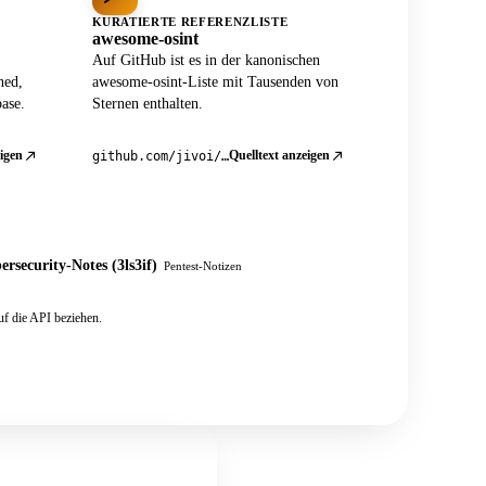
KURATIERTE REFERENZLISTE
awesome-osint
Auf GitHub ist es in der kanonischen
ned,
awesome-osint-Liste mit Tausenden von
ase.
Sternen enthalten.
igen
Quelltext anzeigen
github.com/jivoi/awesome-osint
ersecurity-Notes (3ls3if)
Pentest-Notizen
f die API beziehen.