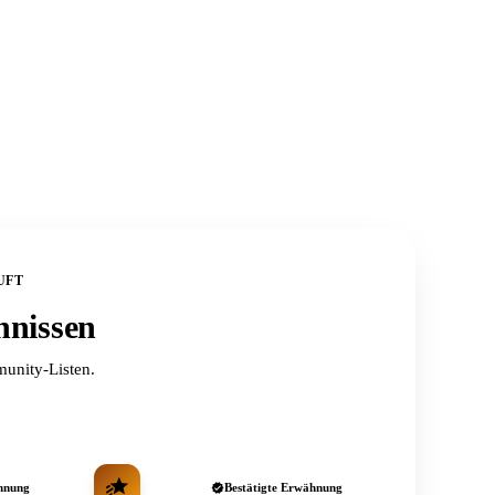
UFT
hnissen
unity-Listen.
hnung
Bestätigte Erwähnung