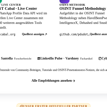
T LIVE CENTER
OSINT-METHODIK
T Cabal · Live Center
OSINT Funnel Methodology
hatsApp Profile Data API wird im
Aufgeführt in der OSINT Funnel
iellen Live Center zusammen mit
Methodology neben HaveIBeenPw
30 weiteren ausgewählten Tools
IntelligenceX, Dehashed und Snusb
tellt.
Quelltext anzeigen
Quelltext anze
tcabal.org
github.com/pdudotdev/ofm
 Santella
LinkedIn Pulse · Varshney
Cyb
Forscherbericht
Fachartikel
tzende von Community-Beiträgen, Tutorials und OSINT-Penetrationstest-Notizen, die sich au
Alle Empfehlungen ansehen
UNSER ERSTER OFFIZIELLER PARTNER