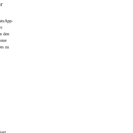
ar
hatsApp-
et
n den
nter
ts zu
iert