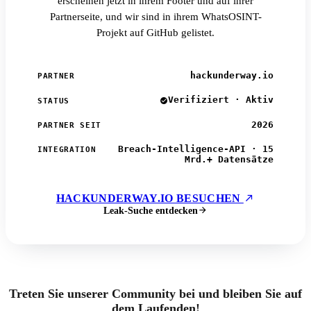
erscheinen jetzt in ihrem Footer und auf ihrer
Partnerseite, und wir sind in ihrem WhatsOSINT-
Projekt auf GitHub gelistet.
hackunderway.io
PARTNER
Verifiziert · Aktiv
STATUS
2026
PARTNER SEIT
Breach-Intelligence-API · 15
INTEGRATION
Mrd.+ Datensätze
HACKUNDERWAY.IO BESUCHEN
Leak-Suche entdecken
Treten Sie unserer Community bei und bleiben Sie auf
dem Laufenden!