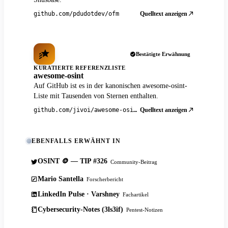
Quelltext anzeigen
github.com/pdudotdev/ofm
Bestätigte Erwähnung
KURATIERTE REFERENZLISTE
awesome-osint
Auf GitHub ist es in der kanonischen awesome-osint-
Liste mit Tausenden von Sternen enthalten.
Quelltext anzeigen
github.com/jivoi/awesome-osint
EBENFALLS ERWÄHNT IN
OSINT 🪙 — TIP #326
Community-Beitrag
Mario Santella
Forscherbericht
LinkedIn Pulse · Varshney
Fachartikel
Cybersecurity-Notes (3ls3if)
Pentest-Notizen