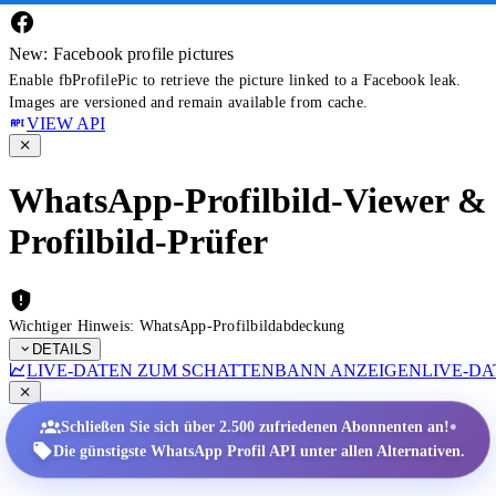
New: Facebook profile pictures
Enable fbProfilePic to retrieve the picture linked to a Facebook leak.
Images are versioned and remain available from cache.
VIEW API
WhatsApp-Profilbild-Viewer &
Profilbild-Prüfer
Wichtiger Hinweis: WhatsApp-Profilbildabdeckung
DETAILS
LIVE-DATEN ZUM SCHATTENBANN ANZEIGEN
LIVE-D
•
Schließen Sie sich über 2.500 zufriedenen Abonnenten an!
Die günstigste WhatsApp Profil API unter allen Alternativen.