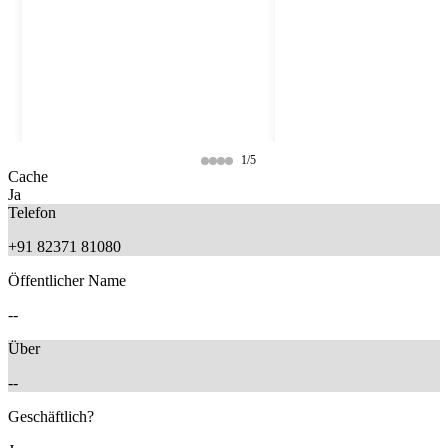
1/5
Cache
Ja
Telefon
+91 82371 81080
Öffentlicher Name
--
Über
--
6 months ago
6 months ago
Geschäftlich?