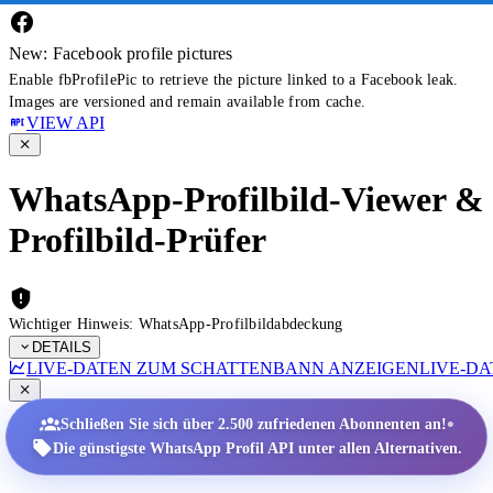
New: Facebook profile pictures
Enable fbProfilePic to retrieve the picture linked to a Facebook leak.
Images are versioned and remain available from cache.
VIEW API
WhatsApp-Profilbild-Viewer &
Profilbild-Prüfer
Wichtiger Hinweis: WhatsApp-Profilbildabdeckung
DETAILS
LIVE-DATEN ZUM SCHATTENBANN ANZEIGEN
LIVE-D
•
Schließen Sie sich über 2.500 zufriedenen Abonnenten an!
Die günstigste WhatsApp Profil API unter allen Alternativen.