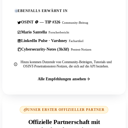
EBENFALLS ERWÄHNT IN
OSINT 🪙 — TIP #326
Community-Beitrag
Mario Santella
Forscherbericht
LinkedIn Pulse · Varshney
Fachartikel
Cybersecurity-Notes (3ls3if)
Pentest-Notizen
Hinzu kommen Dutzende von Community-Beiträgen, Tutorials und
OSINT-Penetrationstest-Notizen, die sich auf die API beziehen.
Alle Empfehlungen ansehen
UNSER ERSTER OFFIZIELLER PARTNER
Offizielle Partnerschaft mit