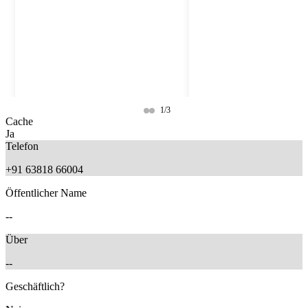
1/3
Cache
Ja
Telefon
+91 63818 66004
Öffentlicher Name
--
Über
--
8 months ago
7 months ago
Geschäftlich?