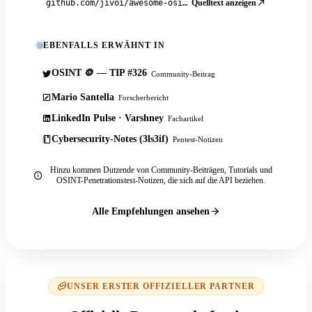
Quelltext anzeigen
github.com/jivoi/awesome-osint
EBENFALLS ERWÄHNT IN
OSINT 🪙 — TIP #326
Community-Beitrag
Mario Santella
Forscherbericht
LinkedIn Pulse · Varshney
Fachartikel
Cybersecurity-Notes (3ls3if)
Pentest-Notizen
Hinzu kommen Dutzende von Community-Beiträgen, Tutorials und
OSINT-Penetrationstest-Notizen, die sich auf die API beziehen.
Alle Empfehlungen ansehen
UNSER ERSTER OFFIZIELLER PARTNER