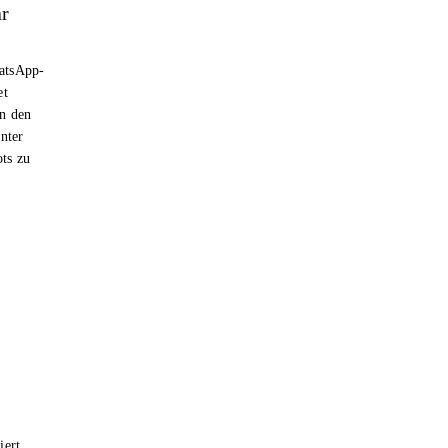
ar
hatsApp-
et
n den
nter
ts zu
iert