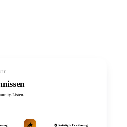
UFT
hnissen
unity-Listen.
hnung
Bestätigte Erwähnung