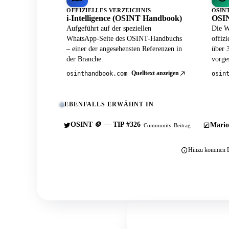
OFFIZIELLES VERZEICHNIS
OSIN
i-Intelligence (OSINT Handbook)
OSIN
Aufgeführt auf der speziellen
Die W
WhatsApp-Seite des OSINT-Handbuchs
offiz
– einer der angesehensten Referenzen in
über 
der Branche.
vorges
Quelltext anzeigen
osinthandbook.com
osin
EBENFALLS ERWÄHNT IN
OSINT 🪙 — TIP #326
Mario
Community-Beitrag
Hinzu kommen Du