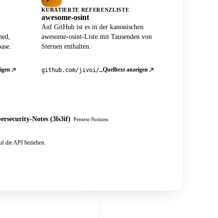
KURATIERTE REFERENZLISTE
awesome-osint
Auf GitHub ist es in der kanonischen
ned,
awesome-osint-Liste mit Tausenden von
ase.
Sternen enthalten.
igen
Quelltext anzeigen
github.com/jivoi/awesome-osint
ersecurity-Notes (3ls3if)
Pentest-Notizen
f die API beziehen.