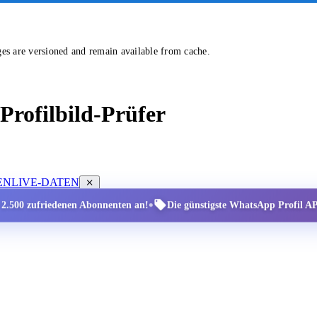
ges are versioned and remain available from cache.
rofilbild-Prüfer
EN
LIVE-DATEN
•
r 2.500 zufriedenen Abonnenten an!
Die günstigste WhatsApp Profil API