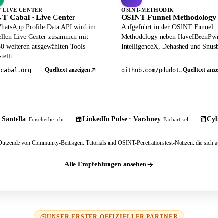
T LIVE CENTER
OSINT-METHODIK
T Cabal · Live Center
OSINT Funnel Methodology
hatsApp Profile Data API wird im
Aufgeführt in der OSINT Funnel
iellen Live Center zusammen mit
Methodology neben HaveIBeenPw
30 weiteren ausgewählten Tools
IntelligenceX, Dehashed und Snusb
tellt.
Quelltext anzeigen
Quelltext anze
tcabal.org
github.com/pdudotdev/ofm
 Santella
LinkedIn Pulse · Varshney
Cyb
Forscherbericht
Fachartikel
tzende von Community-Beiträgen, Tutorials und OSINT-Penetrationstest-Notizen, die sich au
Alle Empfehlungen ansehen
UNSER ERSTER OFFIZIELLER PARTNER