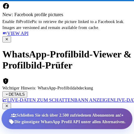
New: Facebook profile pictures
Enable fbProfilePic to retrieve the picture linked to a Facebook leak.
Images are versioned and remain available from cache.
VIEW API
WhatsApp-Profilbild-Viewer &
Profilbild-Prüfer
Wichtiger Hinweis: WhatsApp-Profilbildabdeckung
DETAILS
LIVE-DATEN ZUM SCHATTENBANN ANZEIGEN
LIVE-D
•
Schließen Sie sich über 2.500 zufriedenen Abonnenten an!
Die günstigste WhatsApp Profil API unter allen Alternativen.