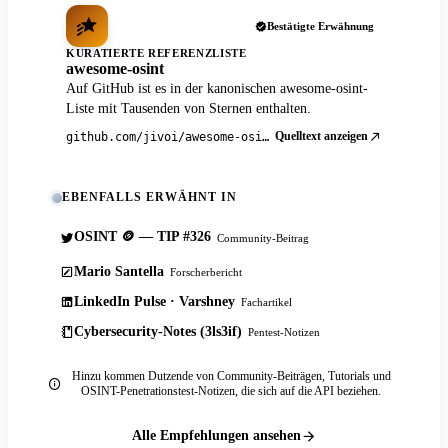
Bestätigte Erwähnung
KURATIERTE REFERENZLISTE
awesome-osint
Auf GitHub ist es in der kanonischen awesome-osint-
Liste mit Tausenden von Sternen enthalten.
Quelltext anzeigen
github.com/jivoi/awesome-osint
EBENFALLS ERWÄHNT IN
OSINT 🪙 — TIP #326
Community-Beitrag
Mario Santella
Forscherbericht
LinkedIn Pulse · Varshney
Fachartikel
Cybersecurity-Notes (3ls3if)
Pentest-Notizen
Hinzu kommen Dutzende von Community-Beiträgen, Tutorials und
OSINT-Penetrationstest-Notizen, die sich auf die API beziehen.
Alle Empfehlungen ansehen