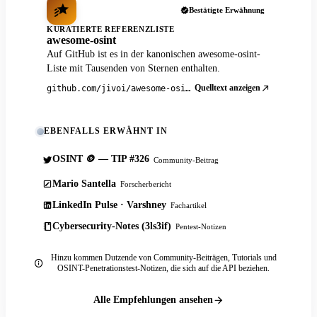
Bestätigte Erwähnung
KURATIERTE REFERENZLISTE
awesome-osint
Auf GitHub ist es in der kanonischen awesome-osint-
Liste mit Tausenden von Sternen enthalten.
Quelltext anzeigen
github.com/jivoi/awesome-osint
EBENFALLS ERWÄHNT IN
OSINT 🪙 — TIP #326
Community-Beitrag
Mario Santella
Forscherbericht
LinkedIn Pulse · Varshney
Fachartikel
Cybersecurity-Notes (3ls3if)
Pentest-Notizen
Hinzu kommen Dutzende von Community-Beiträgen, Tutorials und
OSINT-Penetrationstest-Notizen, die sich auf die API beziehen.
Alle Empfehlungen ansehen