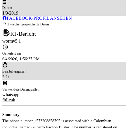
Datum
1/9/2019
FACEBOOK-PROFIL ANSEHEN
Zwischengespeicherte Daten
KI-Bericht
wormv5.1
Generiert am
6/4/2026, 1:56:37 PM
Bearbeitungszeit
2.2s
Verwendete Datenquellen
whatsapp
fbLeak
Summary
The phone number +573208858795 is associated with a Colombian
individual named Gilberto Pachon Bustos. The number is registered on