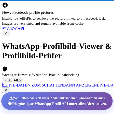
New: Facebook profile pictures
Enable fbProfilePic to retrieve the picture linked to a Facebook leak.
Images are versioned and remain available from cache.
VIEW API
WhatsApp-Profilbild-Viewer &
Profilbild-Prüfer
Wichtiger Hinweis: WhatsApp-Profilbildabdeckung
DETAILS
LIVE-DATEN ZUM SCHATTENBANN ANZEIGEN
LIVE-D
•
Schließen Sie sich über 2.500 zufriedenen Abonnenten an!
Die günstigste WhatsApp Profil API unter allen Alternativen.