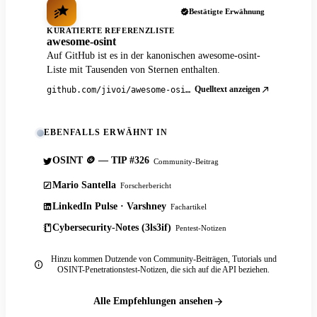
Bestätigte Erwähnung
KURATIERTE REFERENZLISTE
awesome-osint
Auf GitHub ist es in der kanonischen awesome-osint-
Liste mit Tausenden von Sternen enthalten.
Quelltext anzeigen
github.com/jivoi/awesome-osint
EBENFALLS ERWÄHNT IN
OSINT 🪙 — TIP #326
Community-Beitrag
Mario Santella
Forscherbericht
LinkedIn Pulse · Varshney
Fachartikel
Cybersecurity-Notes (3ls3if)
Pentest-Notizen
Hinzu kommen Dutzende von Community-Beiträgen, Tutorials und
OSINT-Penetrationstest-Notizen, die sich auf die API beziehen.
Alle Empfehlungen ansehen