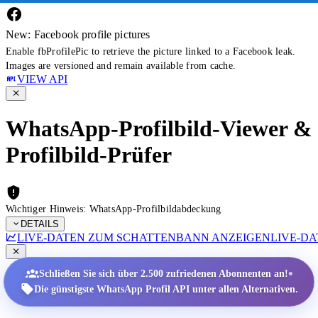
New: Facebook profile pictures
Enable fbProfilePic to retrieve the picture linked to a Facebook leak.
Images are versioned and remain available from cache.
VIEW API
WhatsApp-Profilbild-Viewer &
Profilbild-Prüfer
Wichtiger Hinweis: WhatsApp-Profilbildabdeckung
DETAILS
LIVE-DATEN ZUM SCHATTENBANN ANZEIGEN
LIVE-D
•
Schließen Sie sich über 2.500 zufriedenen Abonnenten an!
Die günstigste WhatsApp Profil API unter allen Alternativen.