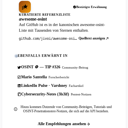
Bestätigte Erwähnung
KURATIERTE REFERENZLISTE
awesome-osint
Auf GitHub ist es in der kanonischen awesome-osint-
Liste mit Tausenden von Sternen enthalten.
Quelltext anzeigen
github.com/jivoi/awesome-osint
EBENFALLS ERWÄHNT IN
OSINT 🪙 — TIP #326
Community-Beitrag
Mario Santella
Forscherbericht
LinkedIn Pulse · Varshney
Fachartikel
Cybersecurity-Notes (3ls3if)
Pentest-Notizen
Hinzu kommen Dutzende von Community-Beiträgen, Tutorials und
OSINT-Penetrationstest-Notizen, die sich auf die API beziehen.
Alle Empfehlungen ansehen