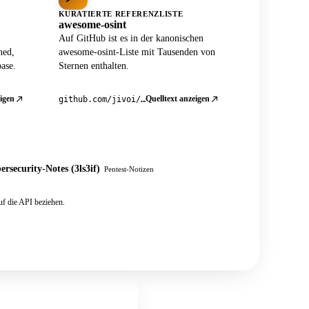
KURATIERTE REFERENZLISTE
awesome-osint
Auf GitHub ist es in der kanonischen
ned,
awesome-osint-Liste mit Tausenden von
ase.
Sternen enthalten.
igen
Quelltext anzeigen
github.com/jivoi/awesome-osint
ersecurity-Notes (3ls3if)
Pentest-Notizen
f die API beziehen.