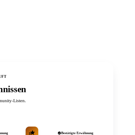
UFT
hnissen
unity-Listen.
hnung
Bestätigte Erwähnung