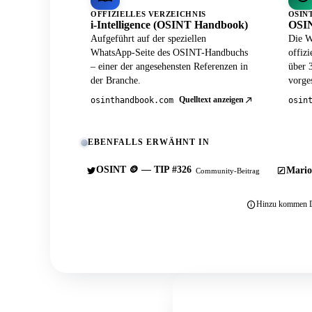
OFFIZIELLES VERZEICHNIS
OSIN
i-Intelligence (OSINT Handbook)
OSIN
Aufgeführt auf der speziellen
Die W
WhatsApp-Seite des OSINT-Handbuchs
offiz
– einer der angesehensten Referenzen in
über 
der Branche.
vorges
Quelltext anzeigen
osinthandbook.com
osin
EBENFALLS ERWÄHNT IN
OSINT 🪙 — TIP #326
Mario
Community-Beitrag
Hinzu kommen Du