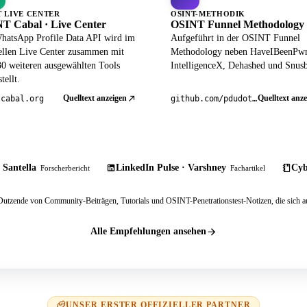
T LIVE CENTER
OSINT-METHODIK
T Cabal · Live Center
OSINT Funnel Methodology
hatsApp Profile Data API wird im
Aufgeführt in der OSINT Funnel
iellen Live Center zusammen mit
Methodology neben HaveIBeenPw
30 weiteren ausgewählten Tools
IntelligenceX, Dehashed und Snusb
tellt.
Quelltext anzeigen
Quelltext anze
tcabal.org
github.com/pdudotdev/ofm
 Santella
LinkedIn Pulse · Varshney
Cyb
Forscherbericht
Fachartikel
tzende von Community-Beiträgen, Tutorials und OSINT-Penetrationstest-Notizen, die sich au
Alle Empfehlungen ansehen
UNSER ERSTER OFFIZIELLER PARTNER