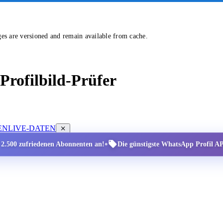
ges are versioned and remain available from cache.
rofilbild-Prüfer
EN
LIVE-DATEN
•
r 2.500 zufriedenen Abonnenten an!
Die günstigste WhatsApp Profil API