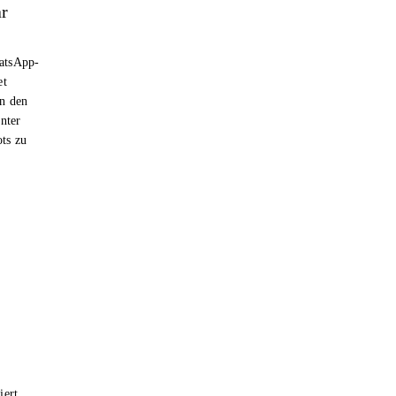
ar
hatsApp-
et
n den
nter
ts zu
iert