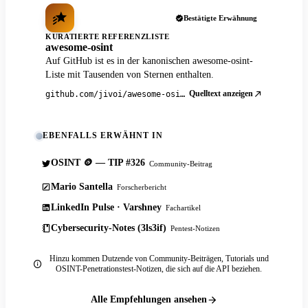
Bestätigte Erwähnung
KURATIERTE REFERENZLISTE
awesome-osint
Auf GitHub ist es in der kanonischen awesome-osint-
Liste mit Tausenden von Sternen enthalten.
Quelltext anzeigen
github.com/jivoi/awesome-osint
EBENFALLS ERWÄHNT IN
OSINT 🪙 — TIP #326
Community-Beitrag
Mario Santella
Forscherbericht
LinkedIn Pulse · Varshney
Fachartikel
Cybersecurity-Notes (3ls3if)
Pentest-Notizen
Hinzu kommen Dutzende von Community-Beiträgen, Tutorials und
OSINT-Penetrationstest-Notizen, die sich auf die API beziehen.
Alle Empfehlungen ansehen