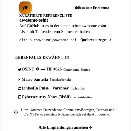
Bestätigte Erwähnung
KURATIERTE REFERENZLISTE
awesome-osint
Auf GitHub ist es in der kanonischen awesome-osint-
Liste mit Tausenden von Sternen enthalten.
Quelltext anzeigen
github.com/jivoi/awesome-osint
EBENFALLS ERWÄHNT IN
OSINT 🪙 — TIP #326
Community-Beitrag
Mario Santella
Forscherbericht
LinkedIn Pulse · Varshney
Fachartikel
Cybersecurity-Notes (3ls3if)
Pentest-Notizen
Hinzu kommen Dutzende von Community-Beiträgen, Tutorials und
OSINT-Penetrationstest-Notizen, die sich auf die API beziehen.
Alle Empfehlungen ansehen