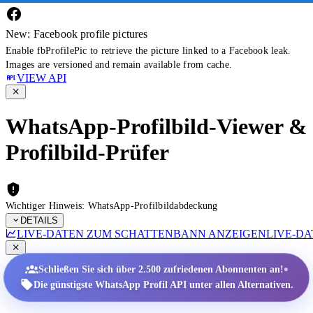
New: Facebook profile pictures
Enable fbProfilePic to retrieve the picture linked to a Facebook leak.
Images are versioned and remain available from cache.
VIEW API
WhatsApp-Profilbild-Viewer &
Profilbild-Prüfer
Wichtiger Hinweis: WhatsApp-Profilbildabdeckung
DETAILS
LIVE-DATEN ZUM SCHATTENBANN ANZEIGEN
LIVE-D
•
Schließen Sie sich über 2.500 zufriedenen Abonnenten an!
Die günstigste WhatsApp Profil API unter allen Alternativen.