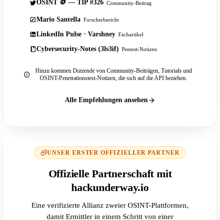
OSINT 🪙 — TIP #326
Community-Beitrag
Mario Santella
Forscherbericht
LinkedIn Pulse · Varshney
Fachartikel
Cybersecurity-Notes (3ls3if)
Pentest-Notizen
Hinzu kommen Dutzende von Community-Beiträgen, Tutorials und
OSINT-Penetrationstest-Notizen, die sich auf die API beziehen.
Alle Empfehlungen ansehen
UNSER ERSTER OFFIZIELLER PARTNER
Offizielle Partnerschaft mit
hackunderway.io
Eine verifizierte Allianz zweier OSINT-Plattformen,
damit Ermittler in einem Schritt von einer