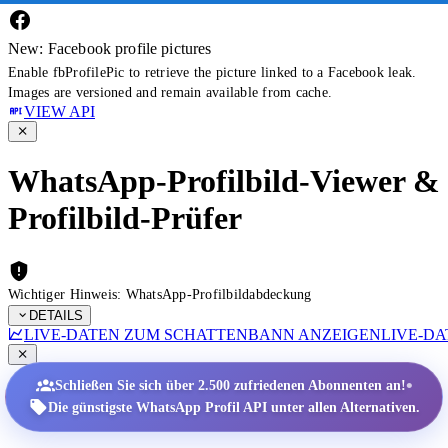
New: Facebook profile pictures
Enable fbProfilePic to retrieve the picture linked to a Facebook leak.
Images are versioned and remain available from cache.
VIEW API
WhatsApp-Profilbild-Viewer &
Profilbild-Prüfer
Wichtiger Hinweis: WhatsApp-Profilbildabdeckung
DETAILS
LIVE-DATEN ZUM SCHATTENBANN ANZEIGEN
LIVE-D
•
Schließen Sie sich über 2.500 zufriedenen Abonnenten an!
Die günstigste WhatsApp Profil API unter allen Alternativen.