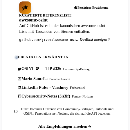
Bestätigte Erwähnung
KURATIERTE REFERENZLISTE
awesome-osint
Auf GitHub ist es in der kanonischen awesome-osint-
Liste mit Tausenden von Sternen enthalten.
Quelltext anzeigen
github.com/jivoi/awesome-osint
EBENFALLS ERWÄHNT IN
OSINT 🪙 — TIP #326
Community-Beitrag
Mario Santella
Forscherbericht
LinkedIn Pulse · Varshney
Fachartikel
Cybersecurity-Notes (3ls3if)
Pentest-Notizen
Hinzu kommen Dutzende von Community-Beiträgen, Tutorials und
OSINT-Penetrationstest-Notizen, die sich auf die API beziehen.
Alle Empfehlungen ansehen