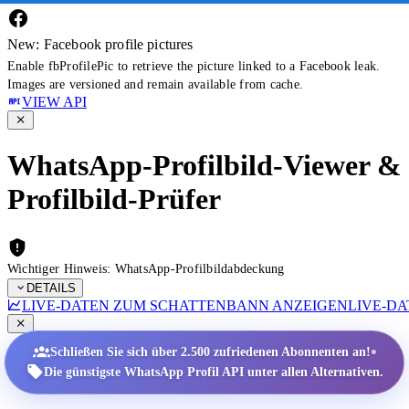
New: Facebook profile pictures
Enable fbProfilePic to retrieve the picture linked to a Facebook leak.
Images are versioned and remain available from cache.
VIEW API
WhatsApp-Profilbild-Viewer &
Profilbild-Prüfer
Wichtiger Hinweis: WhatsApp-Profilbildabdeckung
DETAILS
LIVE-DATEN ZUM SCHATTENBANN ANZEIGEN
LIVE-D
•
Schließen Sie sich über 2.500 zufriedenen Abonnenten an!
Die günstigste WhatsApp Profil API unter allen Alternativen.