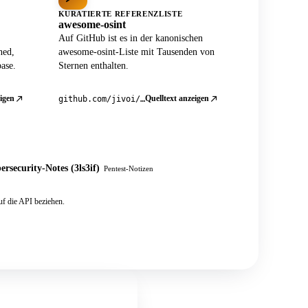
KURATIERTE REFERENZLISTE
awesome-osint
Auf GitHub ist es in der kanonischen
ned,
awesome-osint-Liste mit Tausenden von
ase.
Sternen enthalten.
igen
Quelltext anzeigen
github.com/jivoi/awesome-osint
ersecurity-Notes (3ls3if)
Pentest-Notizen
f die API beziehen.