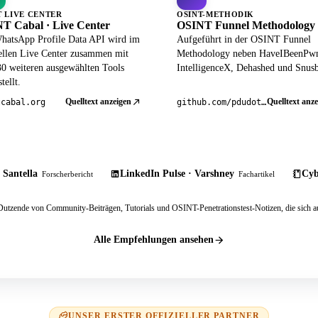
T LIVE CENTER
OSINT-METHODIK
T Cabal · Live Center
OSINT Funnel Methodology
hatsApp Profile Data API wird im
Aufgeführt in der OSINT Funnel
iellen Live Center zusammen mit
Methodology neben HaveIBeenPw
30 weiteren ausgewählten Tools
IntelligenceX, Dehashed und Snusb
tellt.
Quelltext anzeigen
Quelltext anze
tcabal.org
github.com/pdudotdev/ofm
 Santella
LinkedIn Pulse · Varshney
Cyb
Forscherbericht
Fachartikel
tzende von Community-Beiträgen, Tutorials und OSINT-Penetrationstest-Notizen, die sich au
Alle Empfehlungen ansehen
UNSER ERSTER OFFIZIELLER PARTNER