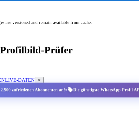
ges are versioned and remain available from cache.
rofilbild-Prüfer
EN
LIVE-DATEN
•
r 2.500 zufriedenen Abonnenten an!
Die günstigste WhatsApp Profil API