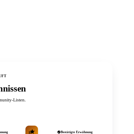
UFT
hnissen
unity-Listen.
hnung
Bestätigte Erwähnung