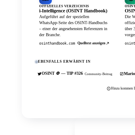
OFFIZIELLES VERZEICHNIS
OSIN
i-Intelligence (OSINT Handbook)
OSIN
Aufgeführt auf der speziellen
Die W
WhatsApp-Seite des OSINT-Handbuchs
offiz
– einer der angesehensten Referenzen in
über 
der Branche.
vorges
Quelltext anzeigen
osinthandbook.com
osin
EBENFALLS ERWÄHNT IN
OSINT 🪙 — TIP #326
Mario
Community-Beitrag
Hinzu kommen Du