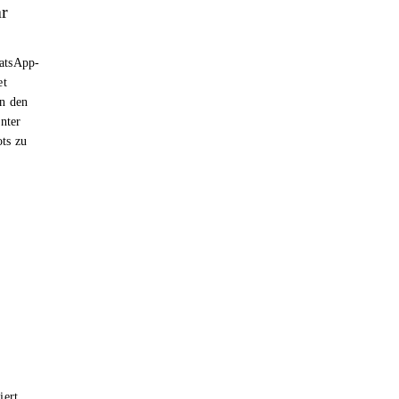
ar
hatsApp-
et
n den
nter
ts zu
iert