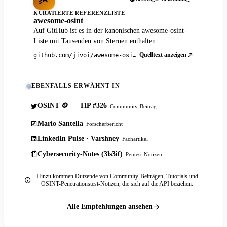
KURATIERTE REFERENZLISTE
awesome-osint
Auf GitHub ist es in der kanonischen awesome-osint-
Liste mit Tausenden von Sternen enthalten.
Quelltext anzeigen
github.com/jivoi/awesome-osint
EBENFALLS ERWÄHNT IN
OSINT 🪙 — TIP #326
Community-Beitrag
Mario Santella
Forscherbericht
LinkedIn Pulse · Varshney
Fachartikel
Cybersecurity-Notes (3ls3if)
Pentest-Notizen
Hinzu kommen Dutzende von Community-Beiträgen, Tutorials und
OSINT-Penetrationstest-Notizen, die sich auf die API beziehen.
Alle Empfehlungen ansehen