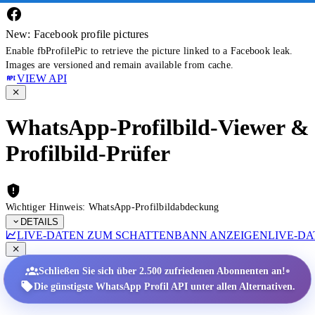
New: Facebook profile pictures
Enable fbProfilePic to retrieve the picture linked to a Facebook leak.
Images are versioned and remain available from cache.
VIEW API
WhatsApp-Profilbild-Viewer &
Profilbild-Prüfer
Wichtiger Hinweis: WhatsApp-Profilbildabdeckung
DETAILS
LIVE-DATEN ZUM SCHATTENBANN ANZEIGEN
LIVE-D
•
Schließen Sie sich über 2.500 zufriedenen Abonnenten an!
Die günstigste WhatsApp Profil API unter allen Alternativen.