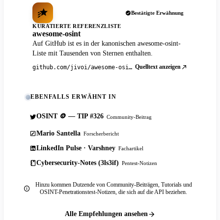
Bestätigte Erwähnung
KURATIERTE REFERENZLISTE
awesome-osint
Auf GitHub ist es in der kanonischen awesome-osint-
Liste mit Tausenden von Sternen enthalten.
Quelltext anzeigen
github.com/jivoi/awesome-osint
EBENFALLS ERWÄHNT IN
OSINT 🪙 — TIP #326
Community-Beitrag
Mario Santella
Forscherbericht
LinkedIn Pulse · Varshney
Fachartikel
Cybersecurity-Notes (3ls3if)
Pentest-Notizen
Hinzu kommen Dutzende von Community-Beiträgen, Tutorials und
OSINT-Penetrationstest-Notizen, die sich auf die API beziehen.
Alle Empfehlungen ansehen