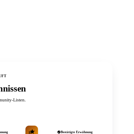
UFT
hnissen
unity-Listen.
hnung
Bestätigte Erwähnung