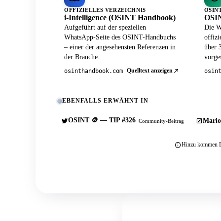
OFFIZIELLES VERZEICHNIS
OSIN
i-Intelligence (OSINT Handbook)
OSIN
Aufgeführt auf der speziellen
Die W
WhatsApp-Seite des OSINT-Handbuchs
offiz
– einer der angesehensten Referenzen in
über 
der Branche.
vorges
Quelltext anzeigen
osinthandbook.com
osin
EBENFALLS ERWÄHNT IN
OSINT 🪙 — TIP #326
Mario
Community-Beitrag
Hinzu kommen Du