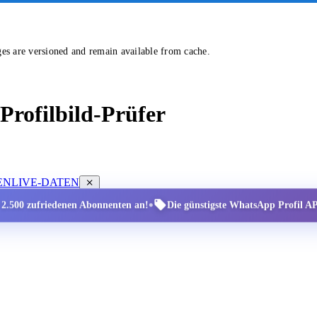
ges are versioned and remain available from cache.
rofilbild-Prüfer
EN
LIVE-DATEN
•
r 2.500 zufriedenen Abonnenten an!
Die günstigste WhatsApp Profil API