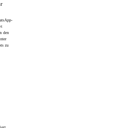
ar
hatsApp-
et
n den
nter
ts zu
iert