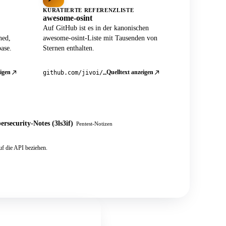
KURATIERTE REFERENZLISTE
awesome-osint
Auf GitHub ist es in der kanonischen
ned,
awesome-osint-Liste mit Tausenden von
ase.
Sternen enthalten.
igen
Quelltext anzeigen
github.com/jivoi/awesome-osint
ersecurity-Notes (3ls3if)
Pentest-Notizen
f die API beziehen.