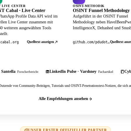
T LIVE CENTER
OSINT-METHODIK
T Cabal · Live Center
OSINT Funnel Methodology
hatsApp Profile Data API wird im
Aufgeführt in der OSINT Funnel
iellen Live Center zusammen mit
Methodology neben HaveIBeenPw
30 weiteren ausgewählten Tools
IntelligenceX, Dehashed und Snusb
tellt.
Quelltext anzeigen
Quelltext anze
tcabal.org
github.com/pdudotdev/ofm
 Santella
LinkedIn Pulse · Varshney
Cyb
Forscherbericht
Fachartikel
tzende von Community-Beiträgen, Tutorials und OSINT-Penetrationstest-Notizen, die sich au
Alle Empfehlungen ansehen
UNSER ERSTER OFFIZIELLER PARTNER