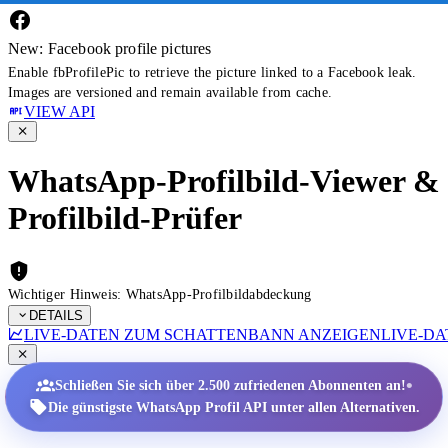
New: Facebook profile pictures
Enable fbProfilePic to retrieve the picture linked to a Facebook leak.
Images are versioned and remain available from cache.
VIEW API
WhatsApp-Profilbild-Viewer &
Profilbild-Prüfer
Wichtiger Hinweis: WhatsApp-Profilbildabdeckung
DETAILS
LIVE-DATEN ZUM SCHATTENBANN ANZEIGEN
LIVE-D
•
Schließen Sie sich über 2.500 zufriedenen Abonnenten an!
Die günstigste WhatsApp Profil API unter allen Alternativen.