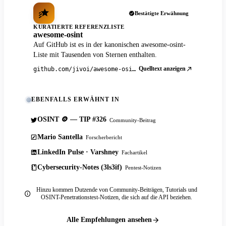
Bestätigte Erwähnung
KURATIERTE REFERENZLISTE
awesome-osint
Auf GitHub ist es in der kanonischen awesome-osint-
Liste mit Tausenden von Sternen enthalten.
Quelltext anzeigen
github.com/jivoi/awesome-osint
EBENFALLS ERWÄHNT IN
OSINT 🪙 — TIP #326
Community-Beitrag
Mario Santella
Forscherbericht
LinkedIn Pulse · Varshney
Fachartikel
Cybersecurity-Notes (3ls3if)
Pentest-Notizen
Hinzu kommen Dutzende von Community-Beiträgen, Tutorials und
OSINT-Penetrationstest-Notizen, die sich auf die API beziehen.
Alle Empfehlungen ansehen