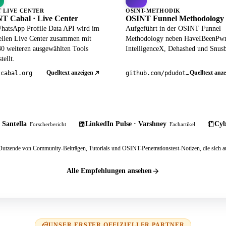
T LIVE CENTER
OSINT-METHODIK
T Cabal · Live Center
OSINT Funnel Methodology
hatsApp Profile Data API wird im
Aufgeführt in der OSINT Funnel
iellen Live Center zusammen mit
Methodology neben HaveIBeenPw
30 weiteren ausgewählten Tools
IntelligenceX, Dehashed und Snusb
tellt.
Quelltext anzeigen
Quelltext anze
tcabal.org
github.com/pdudotdev/ofm
 Santella
LinkedIn Pulse · Varshney
Cyb
Forscherbericht
Fachartikel
tzende von Community-Beiträgen, Tutorials und OSINT-Penetrationstest-Notizen, die sich au
Alle Empfehlungen ansehen
UNSER ERSTER OFFIZIELLER PARTNER