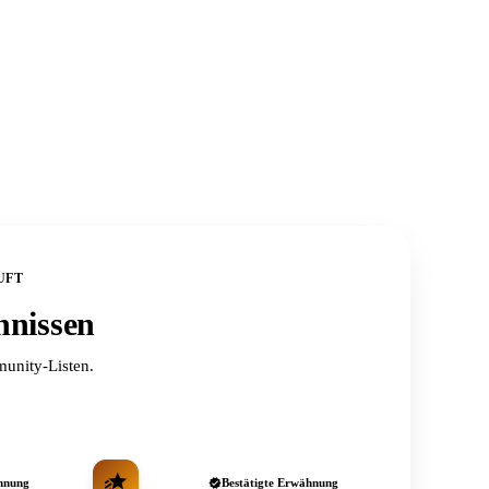
UFT
hnissen
unity-Listen.
hnung
Bestätigte Erwähnung