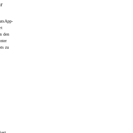
ar
hatsApp-
et
n den
nter
ts zu
iert