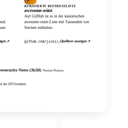
KURATIERTE REFERENZLISTE
awesome-osint
Auf GitHub ist es in der kanonischen
ned,
awesome-osint-Liste mit Tausenden von
ase.
Sternen enthalten.
igen
Quelltext anzeigen
github.com/jivoi/awesome-osint
ersecurity-Notes (3ls3if)
Pentest-Notizen
f die API beziehen.