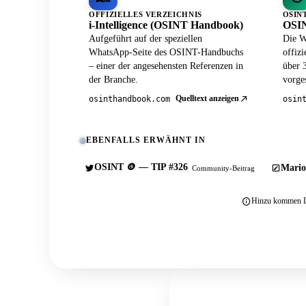
OFFIZIELLES VERZEICHNIS
OSIN
i-Intelligence (OSINT Handbook)
OSIN
Aufgeführt auf der speziellen
Die W
WhatsApp-Seite des OSINT-Handbuchs
offiz
– einer der angesehensten Referenzen in
über 
der Branche.
vorges
Quelltext anzeigen
osinthandbook.com
osin
EBENFALLS ERWÄHNT IN
OSINT 🪙 — TIP #326
Mario
Community-Beitrag
Hinzu kommen Du