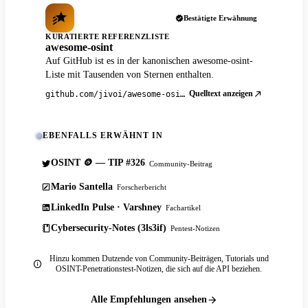
Bestätigte Erwähnung
KURATIERTE REFERENZLISTE
awesome-osint
Auf GitHub ist es in der kanonischen awesome-osint-
Liste mit Tausenden von Sternen enthalten.
Quelltext anzeigen
github.com/jivoi/awesome-osint
EBENFALLS ERWÄHNT IN
OSINT 🪙 — TIP #326
Community-Beitrag
Mario Santella
Forscherbericht
LinkedIn Pulse · Varshney
Fachartikel
Cybersecurity-Notes (3ls3if)
Pentest-Notizen
Hinzu kommen Dutzende von Community-Beiträgen, Tutorials und
OSINT-Penetrationstest-Notizen, die sich auf die API beziehen.
Alle Empfehlungen ansehen