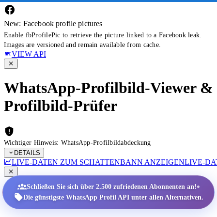
New: Facebook profile pictures
Enable fbProfilePic to retrieve the picture linked to a Facebook leak.
Images are versioned and remain available from cache.
VIEW API
WhatsApp-Profilbild-Viewer &
Profilbild-Prüfer
Wichtiger Hinweis: WhatsApp-Profilbildabdeckung
DETAILS
LIVE-DATEN ZUM SCHATTENBANN ANZEIGEN
LIVE-D
•
Schließen Sie sich über 2.500 zufriedenen Abonnenten an!
Die günstigste WhatsApp Profil API unter allen Alternativen.