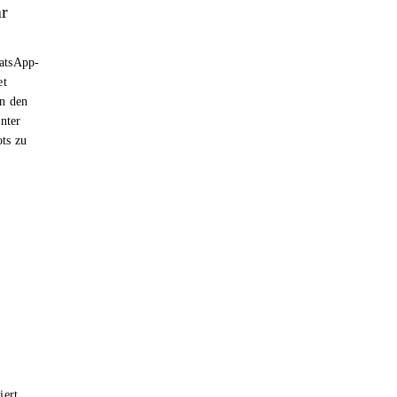
ar
hatsApp-
et
n den
nter
ts zu
iert