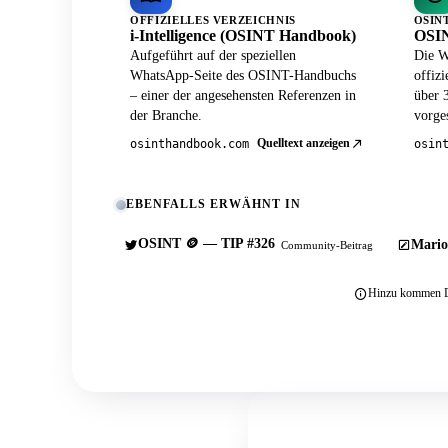
OFFIZIELLES VERZEICHNIS
OSIN
i-Intelligence (OSINT Handbook)
OSIN
Aufgeführt auf der speziellen
Die W
WhatsApp-Seite des OSINT-Handbuchs
offiz
– einer der angesehensten Referenzen in
über 
der Branche.
vorges
Quelltext anzeigen
osinthandbook.com
osin
EBENFALLS ERWÄHNT IN
OSINT 🪙 — TIP #326
Mario
Community-Beitrag
Hinzu kommen Du