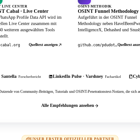
T LIVE CENTER
OSINT-METHODIK
T Cabal · Live Center
OSINT Funnel Methodology
hatsApp Profile Data API wird im
Aufgeführt in der OSINT Funnel
iellen Live Center zusammen mit
Methodology neben HaveIBeenPw
30 weiteren ausgewählten Tools
IntelligenceX, Dehashed und Snusb
tellt.
Quelltext anzeigen
Quelltext anze
tcabal.org
github.com/pdudotdev/ofm
 Santella
LinkedIn Pulse · Varshney
Cyb
Forscherbericht
Fachartikel
tzende von Community-Beiträgen, Tutorials und OSINT-Penetrationstest-Notizen, die sich au
Alle Empfehlungen ansehen
UNSER ERSTER OFFIZIELLER PARTNER