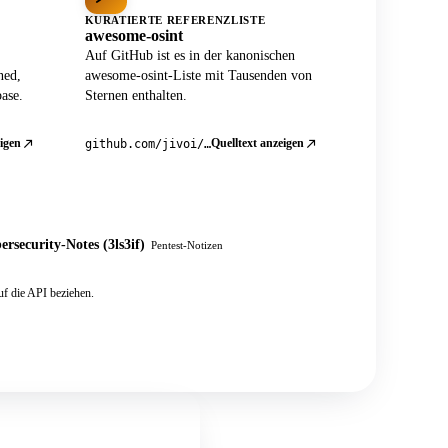
KURATIERTE REFERENZLISTE
awesome-osint
Auf GitHub ist es in der kanonischen
ned,
awesome-osint-Liste mit Tausenden von
ase.
Sternen enthalten.
igen
Quelltext anzeigen
github.com/jivoi/awesome-osint
ersecurity-Notes (3ls3if)
Pentest-Notizen
f die API beziehen.