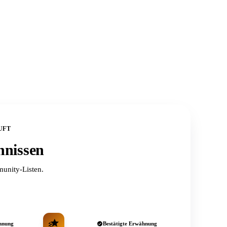
UFT
hnissen
unity-Listen.
hnung
Bestätigte Erwähnung