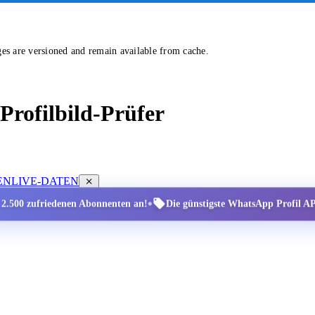
ges are versioned and remain available from cache.
rofilbild-Prüfer
EN
LIVE-DATEN
•
r 2.500 zufriedenen Abonnenten an!
Die günstigste WhatsApp Profil API