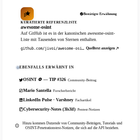
Bestätigte Erwähnung
KURATIERTE REFERENZLISTE
awesome-osint
Auf GitHub ist es in der kanonischen awesome-osint-
Liste mit Tausenden von Sternen enthalten.
Quelltext anzeigen
github.com/jivoi/awesome-osint
EBENFALLS ERWÄHNT IN
OSINT 🪙 — TIP #326
Community-Beitrag
Mario Santella
Forscherbericht
LinkedIn Pulse · Varshney
Fachartikel
Cybersecurity-Notes (3ls3if)
Pentest-Notizen
Hinzu kommen Dutzende von Community-Beiträgen, Tutorials und
OSINT-Penetrationstest-Notizen, die sich auf die API beziehen.