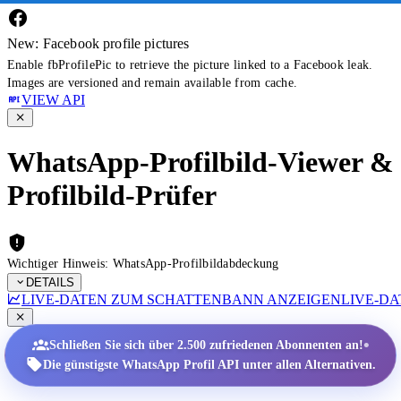
New: Facebook profile pictures
Enable fbProfilePic to retrieve the picture linked to a Facebook leak.
Images are versioned and remain available from cache.
VIEW API
WhatsApp-Profilbild-Viewer &
Profilbild-Prüfer
Wichtiger Hinweis: WhatsApp-Profilbildabdeckung
DETAILS
LIVE-DATEN ZUM SCHATTENBANN ANZEIGEN
LIVE-D
•
Schließen Sie sich über 2.500 zufriedenen Abonnenten an!
Die günstigste WhatsApp Profil API unter allen Alternativen.