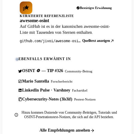
Bestätigte Erwähnung
KURATIERTE REFERENZLISTE
awesome-osint
Auf GitHub ist es in der kanonischen awesome-osint-
Liste mit Tausenden von Sternen enthalten.
Quelltext anzeigen
github.com/jivoi/awesome-osint
EBENFALLS ERWÄHNT IN
OSINT 🪙 — TIP #326
Community-Beitrag
Mario Santella
Forscherbericht
LinkedIn Pulse · Varshney
Fachartikel
Cybersecurity-Notes (3ls3if)
Pentest-Notizen
Hinzu kommen Dutzende von Community-Beiträgen, Tutorials und
OSINT-Penetrationstest-Notizen, die sich auf die API beziehen.
Alle Empfehlungen ansehen