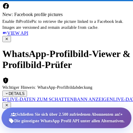
New: Facebook profile pictures
Enable fbProfilePic to retrieve the picture linked to a Facebook leak.
Images are versioned and remain available from cache.
VIEW API
WhatsApp-Profilbild-Viewer &
Profilbild-Prüfer
Wichtiger Hinweis: WhatsApp-Profilbildabdeckung
DETAILS
LIVE-DATEN ZUM SCHATTENBANN ANZEIGEN
LIVE-D
•
Schließen Sie sich über 2.500 zufriedenen Abonnenten an!
Die günstigste WhatsApp Profil API unter allen Alternativen.