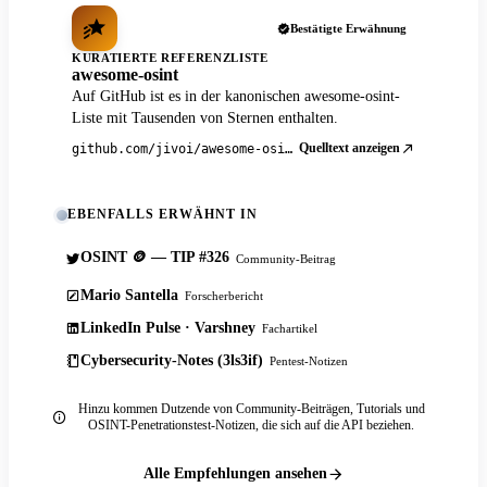
Bestätigte Erwähnung
KURATIERTE REFERENZLISTE
awesome-osint
Auf GitHub ist es in der kanonischen awesome-osint-
Liste mit Tausenden von Sternen enthalten.
Quelltext anzeigen
github.com/jivoi/awesome-osint
EBENFALLS ERWÄHNT IN
OSINT 🪙 — TIP #326
Community-Beitrag
Mario Santella
Forscherbericht
LinkedIn Pulse · Varshney
Fachartikel
Cybersecurity-Notes (3ls3if)
Pentest-Notizen
Hinzu kommen Dutzende von Community-Beiträgen, Tutorials und
OSINT-Penetrationstest-Notizen, die sich auf die API beziehen.
Alle Empfehlungen ansehen