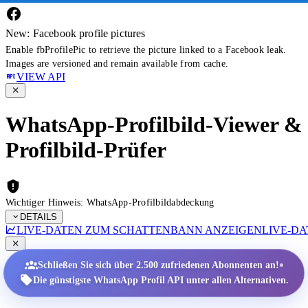
New: Facebook profile pictures
Enable fbProfilePic to retrieve the picture linked to a Facebook leak.
Images are versioned and remain available from cache.
VIEW API
WhatsApp-Profilbild-Viewer &
Profilbild-Prüfer
Wichtiger Hinweis: WhatsApp-Profilbildabdeckung
DETAILS
LIVE-DATEN ZUM SCHATTENBANN ANZEIGEN
LIVE-D
•
Schließen Sie sich über 2.500 zufriedenen Abonnenten an!
Die günstigste WhatsApp Profil API unter allen Alternativen.