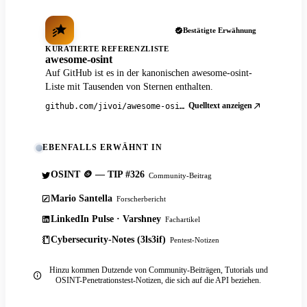
Bestätigte Erwähnung
KURATIERTE REFERENZLISTE
awesome-osint
Auf GitHub ist es in der kanonischen awesome-osint-
Liste mit Tausenden von Sternen enthalten.
Quelltext anzeigen
github.com/jivoi/awesome-osint
EBENFALLS ERWÄHNT IN
OSINT 🪙 — TIP #326
Community-Beitrag
Mario Santella
Forscherbericht
LinkedIn Pulse · Varshney
Fachartikel
Cybersecurity-Notes (3ls3if)
Pentest-Notizen
Hinzu kommen Dutzende von Community-Beiträgen, Tutorials und
OSINT-Penetrationstest-Notizen, die sich auf die API beziehen.