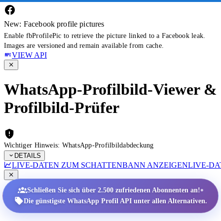
New: Facebook profile pictures
Enable fbProfilePic to retrieve the picture linked to a Facebook leak.
Images are versioned and remain available from cache.
VIEW API
WhatsApp-Profilbild-Viewer &
Profilbild-Prüfer
Wichtiger Hinweis: WhatsApp-Profilbildabdeckung
DETAILS
LIVE-DATEN ZUM SCHATTENBANN ANZEIGEN
LIVE-D
•
Schließen Sie sich über 2.500 zufriedenen Abonnenten an!
Die günstigste WhatsApp Profil API unter allen Alternativen.