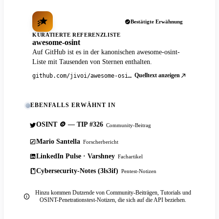
Bestätigte Erwähnung
KURATIERTE REFERENZLISTE
awesome-osint
Auf GitHub ist es in der kanonischen awesome-osint-
Liste mit Tausenden von Sternen enthalten.
Quelltext anzeigen
github.com/jivoi/awesome-osint
EBENFALLS ERWÄHNT IN
OSINT 🪙 — TIP #326
Community-Beitrag
Mario Santella
Forscherbericht
LinkedIn Pulse · Varshney
Fachartikel
Cybersecurity-Notes (3ls3if)
Pentest-Notizen
Hinzu kommen Dutzende von Community-Beiträgen, Tutorials und
OSINT-Penetrationstest-Notizen, die sich auf die API beziehen.