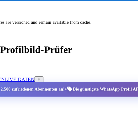
ges are versioned and remain available from cache.
rofilbild-Prüfer
EN
LIVE-DATEN
•
r 2.500 zufriedenen Abonnenten an!
Die günstigste WhatsApp Profil API