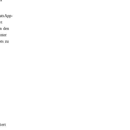
hatsApp-
et
n den
nter
ts zu
iert