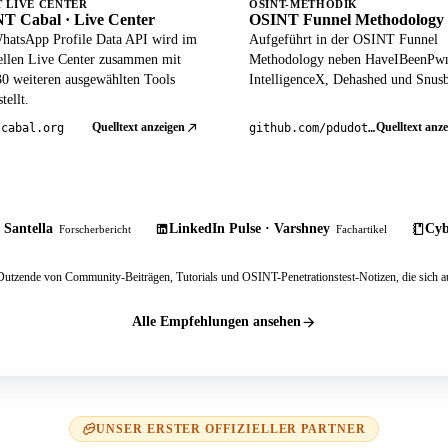
T LIVE CENTER
OSINT-METHODIK
T Cabal · Live Center
OSINT Funnel Methodology
hatsApp Profile Data API wird im
Aufgeführt in der OSINT Funnel
iellen Live Center zusammen mit
Methodology neben HaveIBeenPw
30 weiteren ausgewählten Tools
IntelligenceX, Dehashed und Snusb
tellt.
Quelltext anzeigen
Quelltext anze
tcabal.org
github.com/pdudotdev/ofm
 Santella
LinkedIn Pulse · Varshney
Cyb
Forscherbericht
Fachartikel
tzende von Community-Beiträgen, Tutorials und OSINT-Penetrationstest-Notizen, die sich au
Alle Empfehlungen ansehen
UNSER ERSTER OFFIZIELLER PARTNER