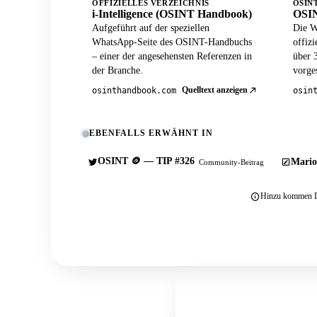
OFFIZIELLES VERZEICHNIS
OSIN
i-Intelligence (OSINT Handbook)
OSIN
Aufgeführt auf der speziellen
Die W
WhatsApp-Seite des OSINT-Handbuchs
offiz
– einer der angesehensten Referenzen in
über 
der Branche.
vorges
Quelltext anzeigen
osinthandbook.com
osin
EBENFALLS ERWÄHNT IN
OSINT 🪙 — TIP #326
Mario
Community-Beitrag
Hinzu kommen Du