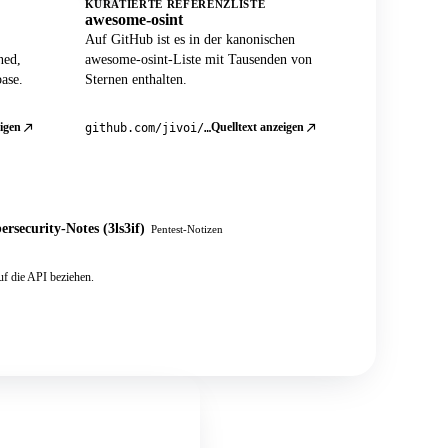
KURATIERTE REFERENZLISTE
awesome-osint
Auf GitHub ist es in der kanonischen
ned,
awesome-osint-Liste mit Tausenden von
ase.
Sternen enthalten.
igen
Quelltext anzeigen
github.com/jivoi/awesome-osint
ersecurity-Notes (3ls3if)
Pentest-Notizen
f die API beziehen.