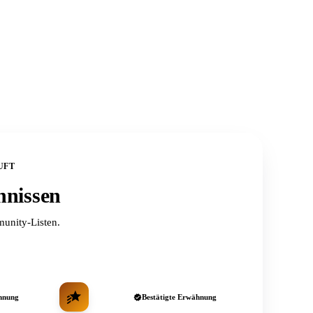
UFT
hnissen
unity-Listen.
hnung
Bestätigte Erwähnung