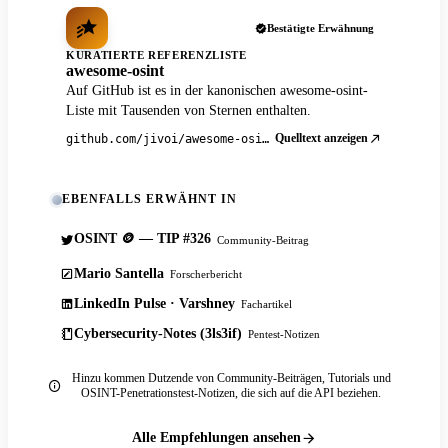
Bestätigte Erwähnung
KURATIERTE REFERENZLISTE
awesome-osint
Auf GitHub ist es in der kanonischen awesome-osint-
Liste mit Tausenden von Sternen enthalten.
Quelltext anzeigen
github.com/jivoi/awesome-osint
EBENFALLS ERWÄHNT IN
OSINT 🪙 — TIP #326
Community-Beitrag
Mario Santella
Forscherbericht
LinkedIn Pulse · Varshney
Fachartikel
Cybersecurity-Notes (3ls3if)
Pentest-Notizen
Hinzu kommen Dutzende von Community-Beiträgen, Tutorials und
OSINT-Penetrationstest-Notizen, die sich auf die API beziehen.
Alle Empfehlungen ansehen