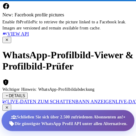
New: Facebook profile pictures
Enable fbProfilePic to retrieve the picture linked to a Facebook leak.
Images are versioned and remain available from cache.
VIEW API
WhatsApp-Profilbild-Viewer &
Profilbild-Prüfer
Wichtiger Hinweis: WhatsApp-Profilbildabdeckung
DETAILS
LIVE-DATEN ZUM SCHATTENBANN ANZEIGEN
LIVE-D
•
Schließen Sie sich über 2.500 zufriedenen Abonnenten an!
Die günstigste WhatsApp Profil API unter allen Alternativen.