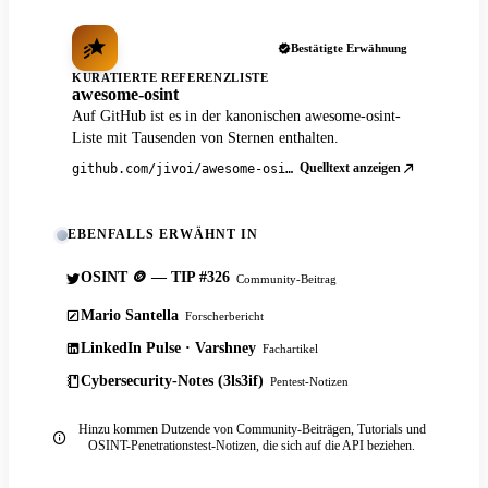
Bestätigte Erwähnung
KURATIERTE REFERENZLISTE
awesome-osint
Auf GitHub ist es in der kanonischen awesome-osint-
Liste mit Tausenden von Sternen enthalten.
Quelltext anzeigen
github.com/jivoi/awesome-osint
EBENFALLS ERWÄHNT IN
OSINT 🪙 — TIP #326
Community-Beitrag
Mario Santella
Forscherbericht
LinkedIn Pulse · Varshney
Fachartikel
Cybersecurity-Notes (3ls3if)
Pentest-Notizen
Hinzu kommen Dutzende von Community-Beiträgen, Tutorials und
OSINT-Penetrationstest-Notizen, die sich auf die API beziehen.