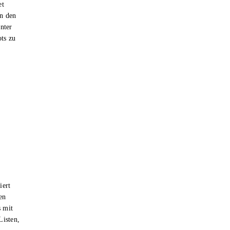
et
n den
nter
ts zu
iert
en
s mit
Listen,