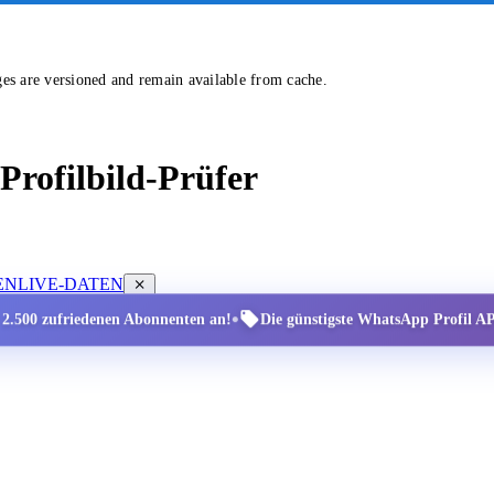
ges are versioned and remain available from cache.
rofilbild-Prüfer
EN
LIVE-DATEN
•
r 2.500 zufriedenen Abonnenten an!
Die günstigste WhatsApp Profil API