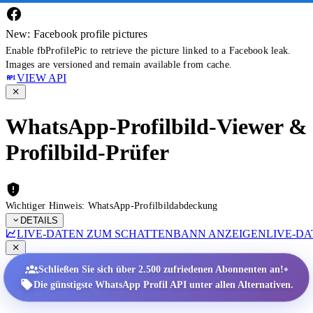
New: Facebook profile pictures
Enable fbProfilePic to retrieve the picture linked to a Facebook leak.
Images are versioned and remain available from cache.
VIEW API
WhatsApp-Profilbild-Viewer &
Profilbild-Prüfer
Wichtiger Hinweis: WhatsApp-Profilbildabdeckung
DETAILS
LIVE-DATEN ZUM SCHATTENBANN ANZEIGEN
LIVE-D
•
Schließen Sie sich über 2.500 zufriedenen Abonnenten an!
Die günstigste WhatsApp Profil API unter allen Alternativen.