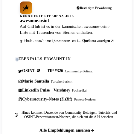
Bestätigte Erwähnung
KURATIERTE REFERENZLISTE
awesome-osint
Auf GitHub ist es in der kanonischen awesome-osint-
Liste mit Tausenden von Sternen enthalten.
Quelltext anzeigen
github.com/jivoi/awesome-osint
EBENFALLS ERWÄHNT IN
OSINT 🪙 — TIP #326
Community-Beitrag
Mario Santella
Forscherbericht
LinkedIn Pulse · Varshney
Fachartikel
Cybersecurity-Notes (3ls3if)
Pentest-Notizen
Hinzu kommen Dutzende von Community-Beiträgen, Tutorials und
OSINT-Penetrationstest-Notizen, die sich auf die API beziehen.
Alle Empfehlungen ansehen