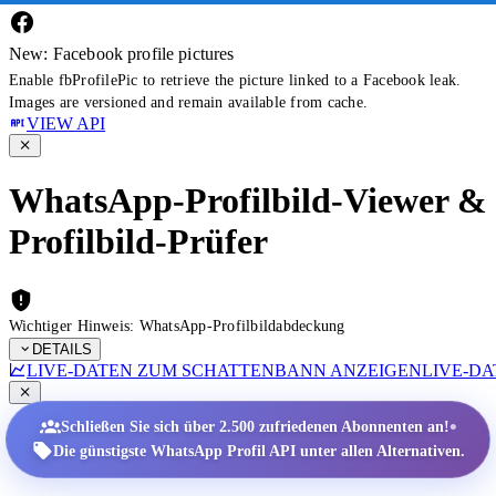
New: Facebook profile pictures
Enable fbProfilePic to retrieve the picture linked to a Facebook leak.
Images are versioned and remain available from cache.
VIEW API
WhatsApp-Profilbild-Viewer &
Profilbild-Prüfer
Wichtiger Hinweis: WhatsApp-Profilbildabdeckung
DETAILS
LIVE-DATEN ZUM SCHATTENBANN ANZEIGEN
LIVE-D
•
Schließen Sie sich über 2.500 zufriedenen Abonnenten an!
Die günstigste WhatsApp Profil API unter allen Alternativen.