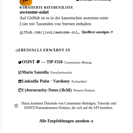
KURATIERTE REFERENZLISTE
awesome-osint
Auf GitHub ist es in der kanonischen awesome-osint-
Liste mit Tausenden von Sternen enthalten.
Quelltext anzeigen
github.com/jivoi/awesome-osint
EBENFALLS ERWÄHNT IN
OSINT 🪙 — TIP #326
Community-Beitrag
Mario Santella
Forscherbericht
LinkedIn Pulse · Varshney
Fachartikel
Cybersecurity-Notes (3ls3if)
Pentest-Notizen
Hinzu kommen Dutzende von Community-Beiträgen, Tutorials und
OSINT-Penetrationstest-Notizen, die sich auf die API beziehen.
Alle Empfehlungen ansehen