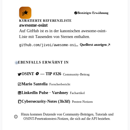
Bestätigte Erwähnung
KURATIERTE REFERENZLISTE
awesome-osint
Auf GitHub ist es in der kanonischen awesome-osint-
Liste mit Tausenden von Sternen enthalten.
Quelltext anzeigen
github.com/jivoi/awesome-osint
EBENFALLS ERWÄHNT IN
OSINT 🪙 — TIP #326
Community-Beitrag
Mario Santella
Forscherbericht
LinkedIn Pulse · Varshney
Fachartikel
Cybersecurity-Notes (3ls3if)
Pentest-Notizen
Hinzu kommen Dutzende von Community-Beiträgen, Tutorials und
OSINT-Penetrationstest-Notizen, die sich auf die API beziehen.