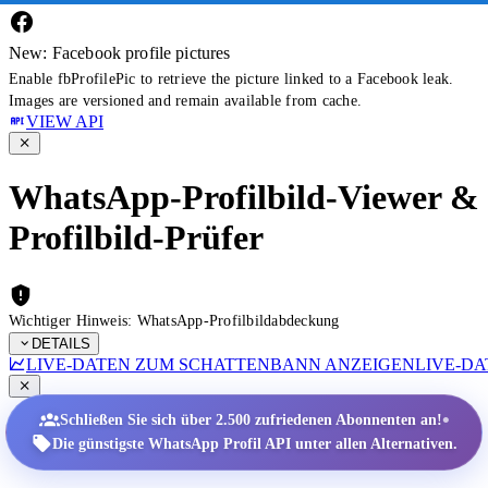
New: Facebook profile pictures
Enable fbProfilePic to retrieve the picture linked to a Facebook leak.
Images are versioned and remain available from cache.
VIEW API
WhatsApp-Profilbild-Viewer &
Profilbild-Prüfer
Wichtiger Hinweis: WhatsApp-Profilbildabdeckung
DETAILS
LIVE-DATEN ZUM SCHATTENBANN ANZEIGEN
LIVE-D
•
Schließen Sie sich über 2.500 zufriedenen Abonnenten an!
Die günstigste WhatsApp Profil API unter allen Alternativen.